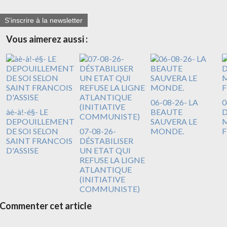
S'inscrire à la newsletter
Vous aimerez aussi :
06-08-26- LA
0
àè-à!-é§- LE
BEAUTE
DEPOUILLEMENT
SAUVERA LE
M
DE SOI SELON
07-08-26-
MONDE.
F
SAINT FRANCOIS
DÉSTABILISER
D'ASSISE
UN ETAT QUI
REFUSE LA LIGNE
ATLANTIQUE
(INITIATIVE
COMMUNISTE)
Commenter cet article