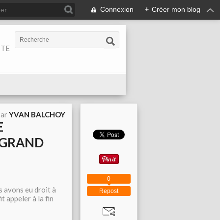
Connexion
+
Créer mon blog
ITE
par
YVAN BALCHOY
E
 GRAND
0
s avons eu droit à
Repost
 appeler à la fin