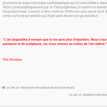
prennent un aspect presque mathématique qui le rend célèbre dans 
Attiré philosophiquement par le Théosophisme, il rejoint en matière
néoplasticisme. Il meurt à New-York en 1944 non sans avoir écrit à
cette sorte de prophétie qui était sans doute son grand désir :
"
L'art d
isparaîtra à mesure que la vie aura plus d'équilibre. Nous n'a
peintures et de sculptures, car nous vivrons au milieu de l'art réalisé."
Piet Mondrian
21-04-21- NOUVEAU PELERINAGE AUX SOURCES
21-04-21- DEMAIN UNE RE