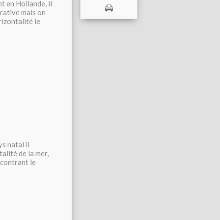
t en Hollande, il
urative mais on
izontalité le
s natal il
lité de la mer,
ncontrant le