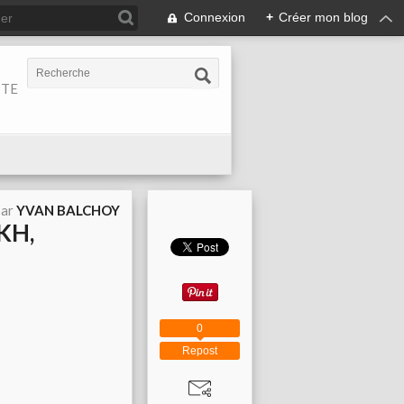
Connexion
+
Créer mon blog
ITE
par
YVAN BALCHOY
KH,
0
Repost