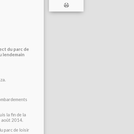
ect du parc de
 Au lendemain
za.
 bombardements
is la fin de la
n août 2014.
 parc de loisir