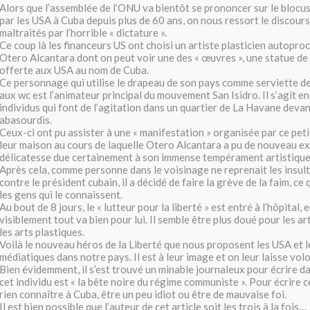
Alors que l’assemblée de l’ONU va bientôt se prononcer sur le blocu
par les USA à Cuba depuis plus de 60 ans, on nous ressort le discours 
maltraités par l’horrible « dictature ».
Ce coup là les financeurs US ont choisi un artiste plasticien autopro
Otero Alcantara dont on peut voir une des « œuvres », une statue de la
offerte aux USA au nom de Cuba.
Ce personnage qui utilise le drapeau de son pays comme serviette de
aux wc est l’animateur principal du mouvement San Isidro. Il s’agit en
individus qui font de l’agitation dans un quartier de La Havane devan
abasourdis.
Ceux-ci ont pu assister à une « manifestation » organisée par ce pet
leur maison au cours de laquelle Otero Alcantara a pu de nouveau e
délicatesse due certainement à son immense tempérament artistique
Après cela, comme personne dans le voisinage ne reprenait les insulte
contre le président cubain, il a décidé de faire la grève de la faim, ce q
les gens qui le connaissent.
Au bout de 8 jours, le « lutteur pour la liberté » est entré à l’hôpital,
visiblement tout va bien pour lui. Il semble être plus doué pour les a
les arts plastiques.
Voilà le nouveau héros de la Liberté que nous proposent les USA et l
médiatiques dans notre pays. Il est à leur image et on leur laisse volo
Bien évidemment, il s’est trouvé un minable journaleux pour écrire d
cet individu est « la bête noire du régime communiste ». Pour écrire cel
rien connaître à Cuba, être un peu idiot ou être de mauvaise foi.
Il est bien possible que l’auteur de cet article soit les trois à la fois…