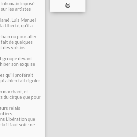
s inhumain imposé
sur les artistes
clamé, Luis Manuel
 Liberté, qu’il a
 bain ou pour aller
 fait de quelques
t des voisins
it groupe devant
xhiber son exquise
.
s qu’il proférait
ui a bien fait rigoler
 en marchant, et
rts du cirque que pour
eurs relais
ntiers.
ans Libération que
a il faut soit : ne