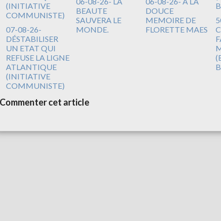
06-08-26- LA
06-08-26- A LA
BEAUTE
DOUCE
SAUVERA LE
MEMOIRE DE
5
07-08-26-
MONDE.
FLORETTE MAES
C
DÉSTABILISER
F
UN ETAT QUI
M
REFUSE LA LIGNE
(
ATLANTIQUE
B
(INITIATIVE
COMMUNISTE)
Commenter cet article