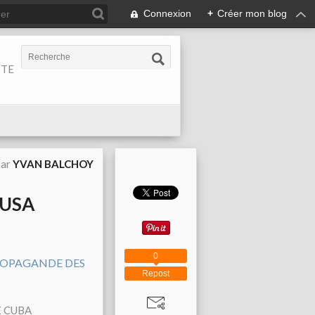
Connexion
+
Créer mon blog
ITE
par
YVAN BALCHOY
 USA
0
Repost
E CUBA