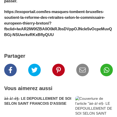
passer.
https://exoportail.com/les-masques-tombent-bruxelles-
soutient-la-reforme-des-retraites-selon-le-commissaire-
europeen-thierry-breton/?
fbclid=IwAR2IW0fZBA0O0kRJbsDVppOJNcIe5vOcpeMuvQ
BGj-NSUwrkvRKxBflyQUU
Partager
Vous aimerez aussi
àè-à!-é§- LE DEPOUILLEMENT DE SOI
SELON SAINT FRANCOIS D'ASSISE