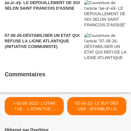
àè-à!-é§- LE DEPOUILLEMENT DE SOI
SELON SAINT FRANCOIS D'ASSISE
07-08-26-DÉSTABILISER UN ETAT QUI
REFUSE LA LIGNE ATLANTIQUE
(INITIATIVE COMMUNISTE)
Commentaires
< 02-05-2022- L'OTAN
02-05-22- LE BUT DES
TUE... L'OTAN TUE...
USA : AFFAIBLIR LA
L'OTAN TUE... (25 MAI
RUSSIE JUSQU'A LA
2009)
MORT DE LA DERNIERE
UKRAINIENNE ? >
Hébergé par Overblog