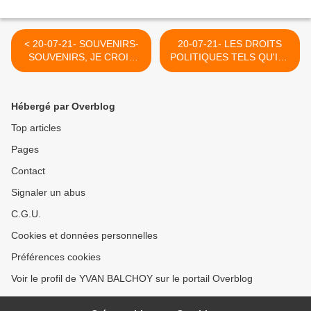
< 20-07-21- SOUVENIRS-
20-07-21- LES DROITS
SOUVENIRS, JE CROIS
POLITIQUES TELS QU'ILS
QUE J'Y AI PARTICIPE !!!
S'EXERCENT EN
PTB, N'OUBLIE PAS TES
OCCIDENT SONT-IL
RACINES GARANTIES DE
VERITABLEMENT DES
Hébergé par Overblog
TON MEILLEUR AVENIR !
DROITS (LE GRAND SOIR)
>
Top articles
Pages
Contact
Signaler un abus
C.G.U.
Cookies et données personnelles
Préférences cookies
Voir le profil de YVAN BALCHOY sur le portail Overblog