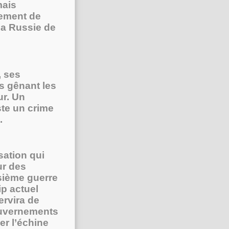
mais
lement de
la Russie de
, ses
s gênant les
ur. Un
te un crime
.
sation qui
ur des
isième guerre
p actuel
ervira de
ouvernements
r l’échine