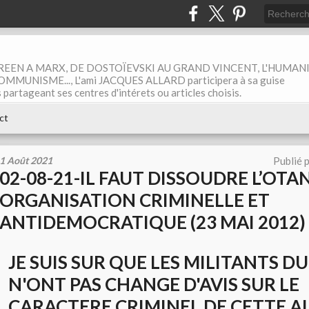
EEN A MARX, DE DOSTOÏEVSKI AU GRAND VINCENT, L'HUMAN
MUNISME..., L'ami JACQUES ALLARD participera à sa guise
rtageant ses centres d'intérets ou articles choisis.
ct
1 Août 2021
Publié 
02-08-21-IL FAUT DISSOUDRE L’OTA
ORGANISATION CRIMINELLE ET
ANTIDEMOCRATIQUE (23 MAI 2012)
JE SUIS SUR QUE LES MILITANTS DU
N'ONT PAS CHANGE D'AVIS SUR LE
CARACTERE CRIMINEL DE CETTE A