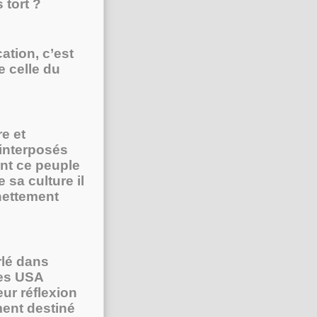
 tort ?
ation, c’est
 celle du
re et
 interposés
nt ce peuple
 sa culture il
 nettement
rlé dans
les USA
ur réflexion
ment destiné