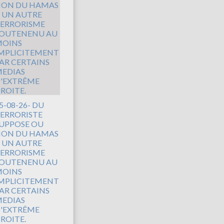
5-08-26- DU
ERRORISTE
UPPOSE OU
ON DU HAMAS
 UN AUTRE
ERRORISME
OUTENENU AU
OINS
MPLICITEMENT
AR CERTAINS
EDIAS
'EXTRÊME
ROITE.