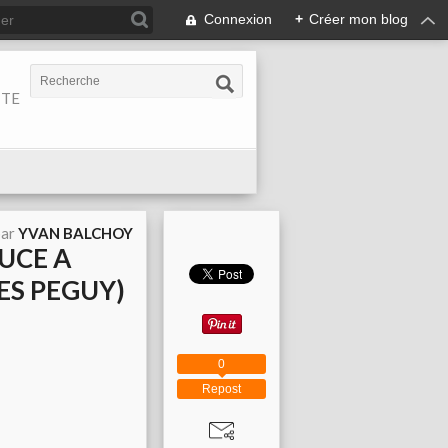
Connexion
+
Créer mon blog
ITE
par
YVAN BALCHOY
AUCE A
ES PEGUY)
0
Repost