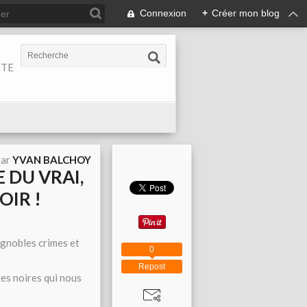
Connexion
+
Créer mon blog
ITE
par
YVAN BALCHOY
 DU VRAI,
OIR !
 ignobles crimes et
0
Repost
tes noires qui nous