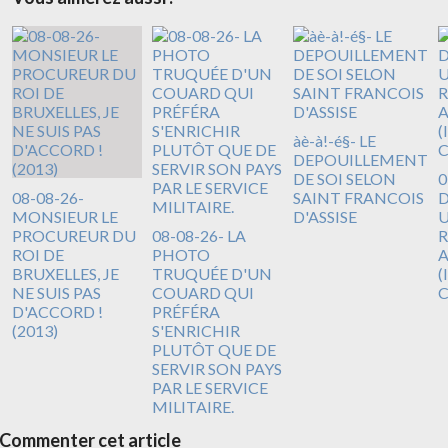
àè-à!-é§- LE
DEPOUILLEMENT
DE SOI SELON
0
08-08-26-
SAINT FRANCOIS
D
MONSIEUR LE
D'ASSISE
U
PROCUREUR DU
08-08-26- LA
R
ROI DE
PHOTO
A
BRUXELLES, JE
TRUQUÉE D'UN
(
NE SUIS PAS
COUARD QUI
D'ACCORD !
PRÉFÉRA
(2013)
S'ENRICHIR
PLUTÔT QUE DE
SERVIR SON PAYS
PAR LE SERVICE
MILITAIRE.
Commenter cet article