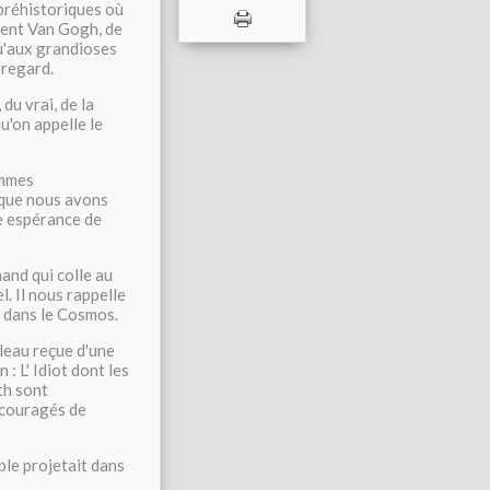
 préhistoriques où
cent Van Gogh, de
u'aux grandioses
 regard.
du vrai, de la
qu'on appelle le
ommes
 que nous avons
de espérance de
and qui colle au
l. Il nous rappelle
 dans le Cosmos.
leau reçue d'une
 L' Idiot dont les
th sont
écouragés de
ple projetait dans