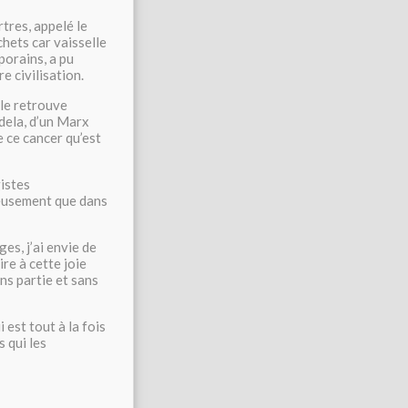
tres, appelé le
chets car vaisselle
orains, a pu
e civilisation.
 le retrouve
ndela, d’un Marx
e ce cancer qu’est
gistes
ieusement que dans
es, j’ai envie de
re à cette joie
ns partie et sans
est tout à la fois
 qui les