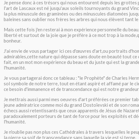
Je pense donc à ces trésors qui nous entourent depuis les grottes
l'art de Lascaux est né jusqu'aux soleils tournoyants du grand Vin
la plus minuscule des graminées ou des minuscules diatomées jusq
baleines sans oublier nos frères les arbres qui nous élèvent tant le
Mais cette fois j'en resterai à mon expérience personnelle du beau, 
liberté et surtout de la joie que je préfère à ce mot trop à la mode,
bonheur.
J'ai envie de vous partager ici ces d'œuvres d'art,ou portraits d'h
admirables,cette nature qui dépasse sans doute en beauté tout ce
fait, en un mot mon expérience du beau et du juste qui est la gran
l'humanité.
Je vous partagerai donc ce tableau : "le Prophète" de Charles Herm
sol symbole de notre terre, tout en étant aspiré et affamé par le cie
ce besoin d'immanence et de transcendance qui est notre grandeur
Je mettrais aussi parmi mes oeuvres d'art préférées ce premier tab
jeune admiratrice comme moi du grand Dostoïevski et de son roman :
échecs aussi retentissants que ceux apparents de Jésus de Nazare
paradoxalement porteurs de tant de force pour les exploités et d
l'humanité.
Je n'oublie pas non plus ces Cathédrales à travers lesquelles le peu
la pierre sa soif de transcendance sans laquelle la vie est si terne.