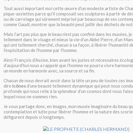
Tout aussi important moi cette œuvre d'un modeste artiste de Char
pique-assiettes parce qu'il composait ses sculptures à partir de dé
ou de carrelage qui sûrement méprisé par beaucoup de ses contemp
comme Gaudi, montrer que la beauté peut jaillir des déchets de notr
Mais l’art pas plus que le beau n’est pas confiné dans les musées, je
tellement dans le visage et mieux la vie d’un Abbé Pierre, d’un Ma
qui ont tellement cherché, chacun à sa façon, à libérer l’humanité d
l’exploitation de l’homme par l’homme.
Ainsi François d’Assise, bien avant les justes et nécessaires écolo
d’aujourd’hui nous a rappelé que l’homme ne pourra vivre harmon
un monde en harmonie avec, sa source et sa fin.
Chacun de nous devrait avoir dans la tête un peu de toutes ces imag
dire
icônes
d’une beauté tellement dynamique qui peut nous condui
profonde qui nous relie à la splendeur d’un cosmos dont nous faiso
lequel nous ne sommes rien.
Je vous partage donc, en images, mon musée imaginaire du beau qui 
contemplation et lutte pour libérer l'homme et la nature des scories
défigurent depuis si longtemps.