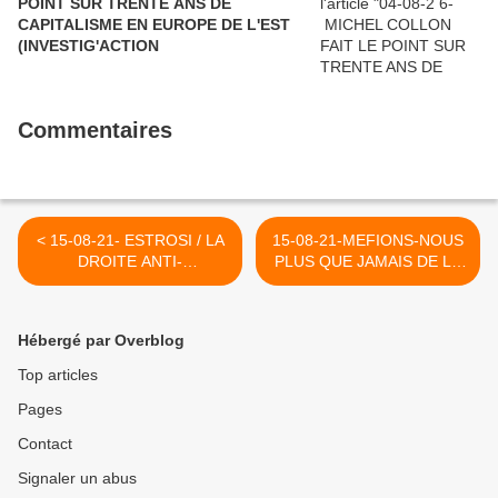
POINT SUR TRENTE ANS DE
CAPITALISME EN EUROPE DE L'EST
(INVESTIG'ACTION
Commentaires
< 15-08-21- ESTROSI / LA
15-08-21-MEFIONS-NOUS
DROITE ANTI-
PLUS QUE JAMAIS DE LA
IMMIGRATION (ECRIT
PSEUDO-ECONOMIE
TOUT AU DEBUT DE CE
D'AGNES VERDIER-
BLOG EN 2006 ET JE NE
MOLINIE >
Hébergé par Overblog
CROIS PAS QUE ESTROSI,
L'HOMME QUI BRADIT LE
Top articles
DRAPEAI ISRAELIEN
Pages
QUAND A GAZA LES
AVIONS MEURTRIERS
Contact
TUENT DES DIZAINES DE
CIVILS INNOCENTS DONT
Signaler un abus
DES ENFANT)