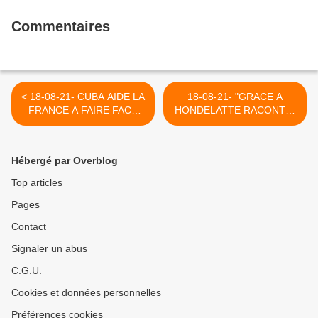
Commentaires
< 18-08-21- CUBA AIDE LA
18-08-21- "GRACE A
FRANCE A FAIRE FACE
HONDELATTE RACONTE"
AUX BESOINS MEDICAUX
EXCELLENT EXAMEN
AUX ANTILLES
D'UN LIVRE PERCUTANT
DE MARIUS JAUFFRET :
Hébergé par Overblog
LE FUMOIR >
Top articles
Pages
Contact
Signaler un abus
C.G.U.
Cookies et données personnelles
Préférences cookies