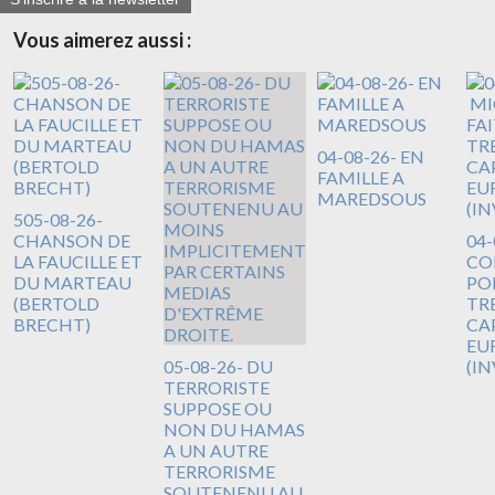
Vous aimerez aussi :
04-08-26- EN
FAMILLE A
MAREDSOUS
505-08-26-
CHANSON DE
04-
LA FAUCILLE ET
CO
DU MARTEAU
PO
(BERTOLD
TR
BRECHT)
CA
EUR
05-08-26- DU
(I
TERRORISTE
SUPPOSE OU
NON DU HAMAS
A UN AUTRE
TERRORISME
SOUTENENU AU