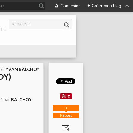
Connexion
+
Créer mon blog
ITE
par
YVAN BALCHOY
OY)
ié par
BALCHOY
0
Repost