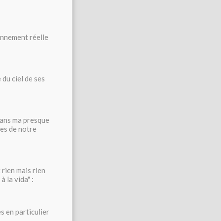
onnement réelle
 du ciel de ses
 dans ma presque
tes de notre
 rien mais rien
 la vida" :
es en particulier