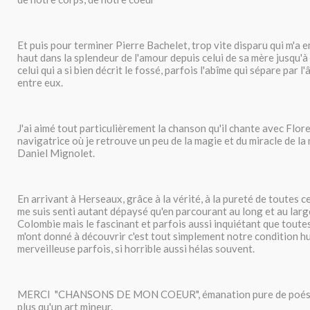
Et puis pour terminer Pierre Bachelet, trop vite disparu qui m'a e
haut dans la splendeur de l'amour depuis celui de sa mère jusqu'
celui qui a si bien décrit le fossé, parfois l'abîme qui sépare par 
entre eux.
J'ai aimé tout particulièrement la chanson qu'il chante avec Flore
navigatrice où je retrouve un peu de la magie et du miracle de la
Daniel Mignolet.
En arrivant à Herseaux, grâce à la vérité, à la pureté de toutes c
me suis senti autant dépaysé qu'en parcourant au long et au large 
Colombie mais le fascinant et parfois aussi inquiétant que tout
m'ont donné à découvrir c'est tout simplement notre condition h
merveilleuse parfois, si horrible aussi hélas souvent.
MERCI "CHANSONS DE MON COEUR", émanation pure de poésie,
plus qu'un art mineur.