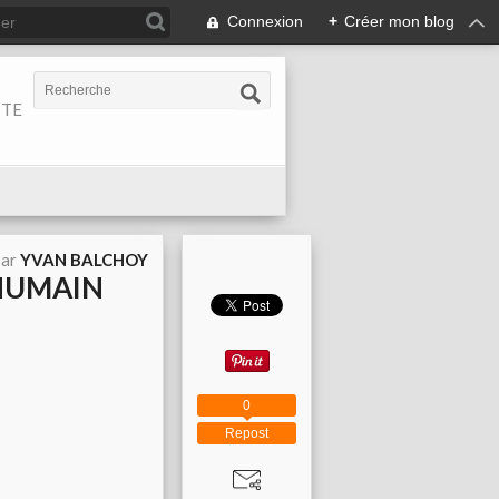
Connexion
+
Créer mon blog
ITE
par
YVAN BALCHOY
'HUMAIN
0
Repost