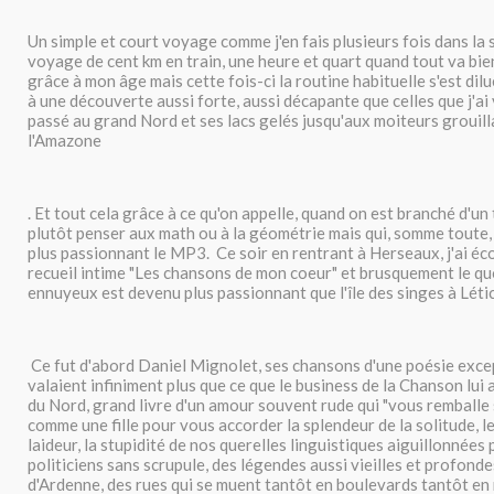
Un simple et court voyage comme j'en fais plusieurs fois dans la 
voyage de cent km en train, une heure et quart quand tout va bie
grâce à mon âge mais cette fois-ci la routine habituelle s'est dil
à une découverte aussi forte, aussi décapante que celles que j'ai
passé au grand Nord et ses lacs gelés jusqu'aux moiteurs grouill
l'Amazone
. Et tout cela grâce à ce qu'on appelle, quand on est branché d'un 
plutôt penser aux math ou à la géométrie mais qui, somme toute, 
plus passionnant le MP3. Ce soir en rentrant à Herseaux, j'ai éc
recueil intime "Les chansons de mon coeur" et brusquement le q
ennuyeux est devenu plus passionnant que l'île des singes à Léti
Ce fut d'abord Daniel Mignolet, ses chansons d'une poésie excep
valaient infiniment plus que ce que le business de la Chanson lui 
du Nord, grand livre d'un amour souvent rude qui "vous remballe
comme une fille pour vous accorder la splendeur de la solitude, l
laideur, la stupidité de nos querelles linguistiques aiguillonnées 
politiciens sans scrupule, des légendes aussi vieilles et profond
d'Ardenne, des rues qui se muent tantôt en boulevards tantôt en 