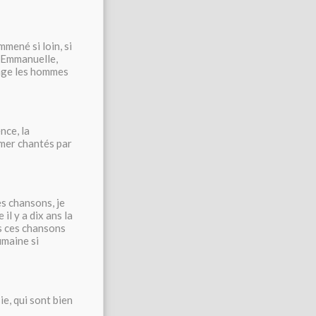
mmené si loin, si
à Emmanuelle,
l'âge les hommes
nce, la
 mer chantés par
es chansons, je
il y a dix ans la
es ces chansons
umaine si
 qui sont bien