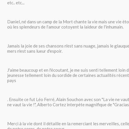
etc.. etc...
Daniel, né dans un camp de la Mort chante la vie mais une vie ét
où les splendeurs de l'amour cotoyent la laideur de l'inhumain.
Jamais la joie de ses chansons n'est sans nuage, jamais le glauque
mers n'est sans lueur d'espoir.
J'aime beaucoup et en l'écoutant, je me suis senti tellement loin
jeunesse tellement loin du sordide de certaines actualités récen
pays
. Ensuite ce fut Léo Ferré, Alain Souchon avec son "La vie ne vaut
ne vaut la vie !", Alberto Cortez interpète magnifique de "Gracias à
Merci à la vie dont il détaille en la remerciant les merveilles, cell
de notre corps, de notre coeur