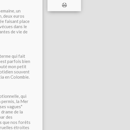
semaine, un
n, deux euros
uée faisant place
 vécues dans le
antes de vie de
terme qui fait
est parfois bien
outé mon petit
uotidien souvent
cia en Colombie.
tionnelle, qui
a permis, la Mer
 ses vagues"
e drame de la
par des
es que nos forêts
ruelles étroites