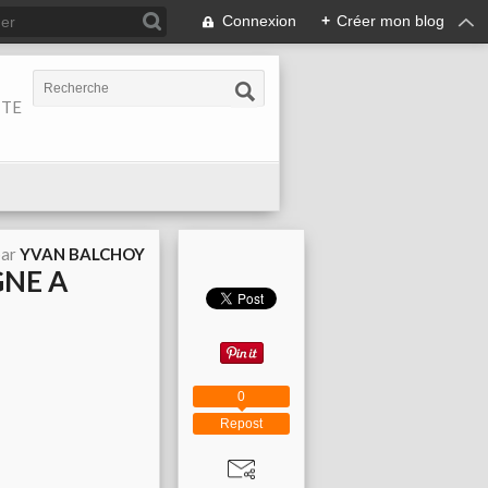
Connexion
+
Créer mon blog
ITE
par
YVAN BALCHOY
GNE A
0
Repost