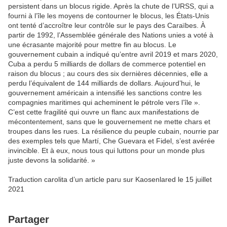
persistent dans un blocus rigide. Après la chute de l’URSS, qui a
fourni à l’île les moyens de contourner le blocus, les États-Unis
ont tenté d’accroître leur contrôle sur le pays des Caraïbes. À
partir de 1992, l’Assemblée générale des Nations unies a voté à
une écrasante majorité pour mettre fin au blocus. Le
gouvernement cubain a indiqué qu’entre avril 2019 et mars 2020,
Cuba a perdu 5 milliards de dollars de commerce potentiel en
raison du blocus ; au cours des six dernières décennies, elle a
perdu l’équivalent de 144 milliards de dollars. Aujourd’hui, le
gouvernement américain a intensifié les sanctions contre les
compagnies maritimes qui acheminent le pétrole vers l’île ».
C’est cette fragilité qui ouvre un flanc aux manifestations de
mécontentement, sans que le gouvernement ne mette chars et
troupes dans les rues. La résilience du peuple cubain, nourrie par
des exemples tels que Martí, Che Guevara et Fidel, s’est avérée
invincible. Et à eux, nous tous qui luttons pour un monde plus
juste devons la solidarité. »
Traduction carolita d’un article paru sur Kaosenlared le 15 juillet
2021
Partager