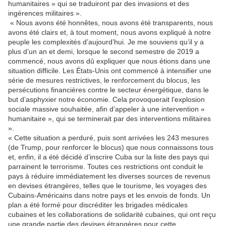
humanitaires » qui se traduiront par des invasions et des
ingérences militaires ».
« Nous avons été honnêtes, nous avons été transparents, nous
avons été clairs et, à tout moment, nous avons expliqué à notre
peuple les complexités d’aujourd’hui. Je me souviens qu’il y a
plus d’un an et demi, lorsque le second semestre de 2019 a
commencé, nous avons dû expliquer que nous étions dans une
situation difficile. Les États-Unis ont commencé à intensifier une
série de mesures restrictives, le renforcement du blocus, les
persécutions financières contre le secteur énergétique, dans le
but d’asphyxier notre économie. Cela provoquerait l’explosion
sociale massive souhaitée, afin d’appeler à une intervention «
humanitaire », qui se terminerait par des interventions militaires
».
« Cette situation a perduré, puis sont arrivées les 243 mesures
(de Trump, pour renforcer le blocus) que nous connaissons tous
et, enfin, il a été décidé d’inscrire Cuba sur la liste des pays qui
parrainent le terrorisme. Toutes ces restrictions ont conduit le
pays à réduire immédiatement les diverses sources de revenus
en devises étrangères, telles que le tourisme, les voyages des
Cubains-Américains dans notre pays et les envois de fonds. Un
plan a été formé pour discréditer les brigades médicales
cubaines et les collaborations de solidarité cubaines, qui ont reçu
une grande partie des devises étrangères pour cette