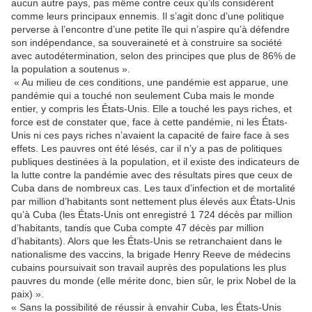
aucun autre pays, pas même contre ceux qu’ils considèrent
comme leurs principaux ennemis. Il s’agit donc d’une politique
perverse à l’encontre d’une petite île qui n’aspire qu’à défendre
son indépendance, sa souveraineté et à construire sa société
avec autodétermination, selon des principes que plus de 86% de
la population a soutenus ».
« Au milieu de ces conditions, une pandémie est apparue, une
pandémie qui a touché non seulement Cuba mais le monde
entier, y compris les États-Unis. Elle a touché les pays riches, et
force est de constater que, face à cette pandémie, ni les États-
Unis ni ces pays riches n’avaient la capacité de faire face à ses
effets. Les pauvres ont été lésés, car il n’y a pas de politiques
publiques destinées à la population, et il existe des indicateurs de
la lutte contre la pandémie avec des résultats pires que ceux de
Cuba dans de nombreux cas. Les taux d’infection et de mortalité
par million d’habitants sont nettement plus élevés aux États-Unis
qu’à Cuba (les États-Unis ont enregistré 1 724 décès par million
d’habitants, tandis que Cuba compte 47 décès par million
d’habitants). Alors que les États-Unis se retranchaient dans le
nationalisme des vaccins, la brigade Henry Reeve de médecins
cubains poursuivait son travail auprès des populations les plus
pauvres du monde (elle mérite donc, bien sûr, le prix Nobel de la
paix) ».
« Sans la possibilité de réussir à envahir Cuba, les États-Unis