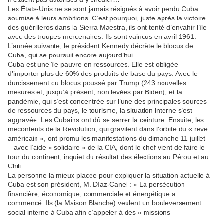
Les États-Unis ne se sont jamais résignés à avoir perdu Cuba
soumise à leurs ambitions. C’est pourquoi, juste après la victoire
des guérilleros dans la Sierra Maestra, ils ont tenté d’envahir l’île
avec des troupes mercenaires. Ils sont vaincus en avril 1961.
L’année suivante, le président Kennedy décrète le blocus de
Cuba, qui se poursuit encore aujourd’hui.
Cuba est une île pauvre en ressources. Elle est obligée
d’importer plus de 60% des produits de base du pays. Avec le
durcissement du blocus poussé par Trump (243 nouvelles
mesures et, jusqu’à présent, non levées par Biden), et la
pandémie, qui s’est concentrée sur l’une des principales sources
de ressources du pays, le tourisme, la situation interne s’est
aggravée. Les Cubains ont dû se serrer la ceinture. Ensuite, les
mécontents de la Révolution, qui gravitent dans l’orbite du « rêve
américain », ont promu les manifestations du dimanche 11 juillet
– avec l’aide « solidaire » de la CIA, dont le chef vient de faire le
tour du continent, inquiet du résultat des élections au Pérou et au
Chili.
La personne la mieux placée pour expliquer la situation actuelle à
Cuba est son président, M. Díaz-Canel : « La persécution
financière, économique, commerciale et énergétique a
commencé. Ils (la Maison Blanche) veulent un bouleversement
social interne à Cuba afin d’appeler à des « missions