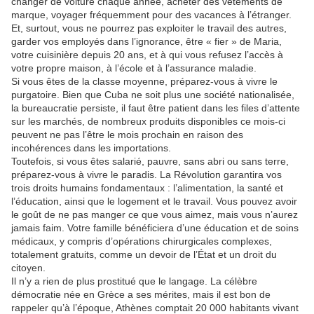
changer de voiture chaque année, acheter des vêtements de
marque, voyager fréquemment pour des vacances à l’étranger.
Et, surtout, vous ne pourrez pas exploiter le travail des autres,
garder vos employés dans l’ignorance, être « fier » de Maria,
votre cuisinière depuis 20 ans, et à qui vous refusez l’accès à
votre propre maison, à l’école et à l’assurance maladie.
Si vous êtes de la classe moyenne, préparez-vous à vivre le
purgatoire. Bien que Cuba ne soit plus une société nationalisée,
la bureaucratie persiste, il faut être patient dans les files d’attente
sur les marchés, de nombreux produits disponibles ce mois-ci
peuvent ne pas l’être le mois prochain en raison des
incohérences dans les importations.
Toutefois, si vous êtes salarié, pauvre, sans abri ou sans terre,
préparez-vous à vivre le paradis. La Révolution garantira vos
trois droits humains fondamentaux : l’alimentation, la santé et
l’éducation, ainsi que le logement et le travail. Vous pouvez avoir
le goût de ne pas manger ce que vous aimez, mais vous n’aurez
jamais faim. Votre famille bénéficiera d’une éducation et de soins
médicaux, y compris d’opérations chirurgicales complexes,
totalement gratuits, comme un devoir de l’État et un droit du
citoyen.
Il n’y a rien de plus prostitué que le langage. La célèbre
démocratie née en Grèce a ses mérites, mais il est bon de
rappeler qu’à l’époque, Athènes comptait 20 000 habitants vivant