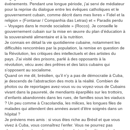
événements. Pendant une longue période, j’ai servi de médiateur
pour la reprise du dialogue entre les évêques catholiques et le
gouvernement cubain, comme décrit dans mes livres « Fidel et la
religion » (Fontanar / Companhia das Letras) et « Paradis perdu
– Voyages dans le monde socialiste » (Rocco). Je conseille le
gouvernement cubain sur la mise en œuvre du plan d’éducation à
la souveraineté alimentaire et à la nutrition.
Je connais en détail la vie quotidienne cubaine, notamment les
difficultés rencontrées par la population, la remise en question de
la Révolution, les critiques des intellectuels et des artistes du
pays. J’ai visité des prisons, parlé à des opposants à la
révolution, vécu avec des prêtres et des laïcs cubains qui
s’opposent au socialisme.
Quand on me dit, brésilien, qu’il n’y a pas de démocratie à Cuba,
je descends de l’abstraction des mots à la réalité. Combien de
photos ou de reportages avez-vous vu ou voyez-vous de Cubains
vivant dans la pauvreté, de mendiants éparpillés sur les trottoirs,
d’enfants abandonnés dans les rues, de familles sous les viaducs
? Un peu comme à Cracolandia, les milices, les longues files de
malades qui attendent des années avant d’être soignés dans un
hôpital ?
Je préviens mes amis : si vous êtes riche au Brésil et que vous
vivez à Cuba, vous connaîtrez l’enfer. Vous ne pourrez pas