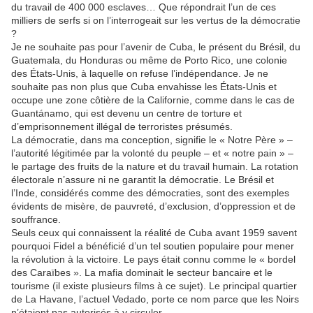
du travail de 400 000 esclaves… Que répondrait l’un de ces
milliers de serfs si on l’interrogeait sur les vertus de la démocratie
?
Je ne souhaite pas pour l’avenir de Cuba, le présent du Brésil, du
Guatemala, du Honduras ou même de Porto Rico, une colonie
des États-Unis, à laquelle on refuse l’indépendance. Je ne
souhaite pas non plus que Cuba envahisse les États-Unis et
occupe une zone côtière de la Californie, comme dans le cas de
Guantánamo, qui est devenu un centre de torture et
d’emprisonnement illégal de terroristes présumés.
La démocratie, dans ma conception, signifie le « Notre Père » –
l’autorité légitimée par la volonté du peuple – et « notre pain » –
le partage des fruits de la nature et du travail humain. La rotation
électorale n’assure ni ne garantit la démocratie. Le Brésil et
l’Inde, considérés comme des démocraties, sont des exemples
évidents de misère, de pauvreté, d’exclusion, d’oppression et de
souffrance.
Seuls ceux qui connaissent la réalité de Cuba avant 1959 savent
pourquoi Fidel a bénéficié d’un tel soutien populaire pour mener
la révolution à la victoire. Le pays était connu comme le « bordel
des Caraïbes ». La mafia dominait le secteur bancaire et le
tourisme (il existe plusieurs films à ce sujet). Le principal quartier
de La Havane, l’actuel Vedado, porte ce nom parce que les Noirs
n’étaient pas autorisés à y circuler…