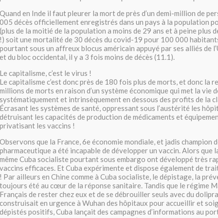
Quand en Inde il faut pleurer la mort de près d’un demi-million de p
005 décès officiellement enregistrés dans un pays à la population p
(plus de la moitié de la population a moins de 29 ans et à peine plus 
!) soit une mortalité de 30 décès du covid-19 pour 100 000 habitant
pourtant sous un affreux blocus américain appuyé par ses alliés de 
et du bloc occidental, il y a 3 fois moins de décès (11.1).
Le capitalisme, c’est le virus !
Le capitalisme c’est donc près de 180 fois plus de morts, et donc la r
millions de morts en raison d’un système économique qui met la vie d
systématiquement et intrinsèquement en dessous des profits de la cla
Écrasant les systèmes de santé, oppressant sous l’austérité les hôpit
détruisant les capacités de production de médicaments et équipement
privatisant les vaccins !
Observons que la France, 6e économie mondiale, et jadis champion d
pharmaceutique a été incapable de développer un vaccin. Alors que la
même Cuba socialiste pourtant sous embargo ont développé très ra
vaccins efficaces. Et Cuba expérimente et dispose également de tra
! Par ailleurs en Chine comme à Cuba socialiste, le dépistage, la prév
toujours été au cœur de la réponse sanitaire. Tandis que le régime 
Français de rester chez eux et de se débrouiller seuls avec du dolipra
construisait en urgence à Wuhan des hôpitaux pour accueillir et soig
dépistés positifs, Cuba lançait des campagnes d’informations au por