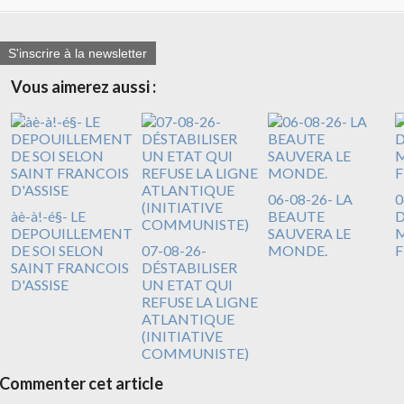
S'inscrire à la newsletter
Vous aimerez aussi :
06-08-26- LA
0
àè-à!-é§- LE
BEAUTE
DEPOUILLEMENT
SAUVERA LE
M
DE SOI SELON
07-08-26-
MONDE.
F
SAINT FRANCOIS
DÉSTABILISER
D'ASSISE
UN ETAT QUI
REFUSE LA LIGNE
ATLANTIQUE
(INITIATIVE
COMMUNISTE)
Commenter cet article