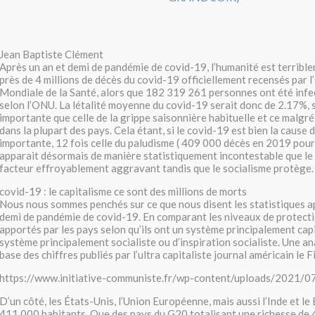
Jean Baptiste Clément
Après un an et demi de pandémie de covid-19, l’humanité est terribl
près de 4 millions de décès du covid-19 officiellement recensés par 
Mondiale de la Santé, alors que 182 319 261 personnes ont été inf
selon l’ONU. La létalité moyenne du covid-19 serait donc de 2.17%, s
importante que celle de la grippe saisonnière habituelle et ce malgré
dans la plupart des pays. Cela étant, si le covid-19 est bien la cause 
importante, 12 fois celle du paludisme ( 409 000 décès en 2019 pour 
apparait désormais de manière statistiquement incontestable que le 
facteur effroyablement aggravant tandis que le socialisme protège.
covid-19 : le capitalisme ce sont des millions de morts
Nous nous sommes penchés sur ce que nous disent les statistiques ap
demi de pandémie de covid-19. En comparant les niveaux de protecti
apportés par les pays selon qu’ils ont un système principalement capi
système principalement socialiste ou d’inspiration socialiste. Une a
base des chiffres publiés par l’ultra capitaliste journal américain le F
https://www.initiative-communiste.fr/wp-content/uploads/2021/0
D’un côté, les États-Unis, l’Union Européenne, mais aussi l’Inde et le 
411 000 habitants. Que des pays du G20 totalisant une richesse de 