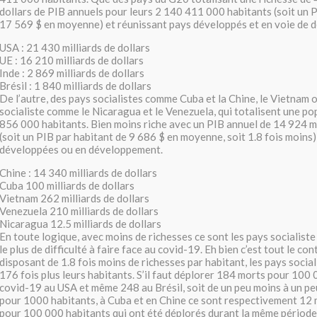
dollars de PIB annuels pour leurs 2 140 411 000 habitants (soit un 
17 569 $ en moyenne) et réunissant pays développés et en voie de 
USA : 21 430 milliards de dollars
UE : 16 210 milliards de dollars
Inde : 2 869 milliards de dollars
Brésil : 1 840 milliards de dollars
De l’autre, des pays socialistes comme Cuba et la Chine, le Vietnam o
socialiste comme le Nicaragua et le Venezuela, qui totalisent une po
856 000 habitants. Bien moins riche avec un PIB annuel de 14 924 mi
(soit un PIB par habitant de 9 686 $ en moyenne, soit 1.8 fois moin
développées ou en développement.
Chine : 14 340 milliards de dollars
Cuba 100 milliards de dollars
Vietnam 262 milliards de dollars
Venezuela 210 milliards de dollars
Nicaragua 12.5 milliards de dollars
En toute logique, avec moins de richesses ce sont les pays socialiste
le plus de difficulté à faire face au covid-19. Eh bien c’est tout le con
disposant de 1.8 fois moins de richesses par habitant, les pays socia
176 fois plus leurs habitants. S’il faut déplorer 184 morts pour 100
covid-19 au USA et même 248 au Brésil, soit de un peu moins à un pe
pour 1000 habitants, à Cuba et en Chine ce sont respectivement 12 
pour 100 000 habitants qui ont été déplorés durant la même période