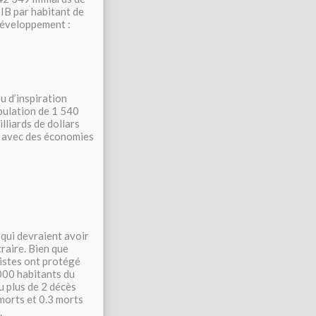
PIB par habitant de
développement :
u d’inspiration
pulation de 1 540
lliards de dollars
s) avec des économies
 qui devraient avoir
traire. Bien que
listes ont protégé
 000 habitants du
u plus de 2 décès
morts et 0.3 morts
.