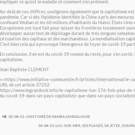
expliquer ce qu’est la maladie et comment s’en prémunir.
Au-delà de ces chiffres, soulignons également que le capitalisme est
pandémie. Car si dès l’épidémie identifiée la Chine a pris des mesures
confinant Wuhan et les 60 millions d’habitants du Hubei, États-Unis 
Européenne ont tout fait pour laisser les frontières totalement ouve
développer aucun test de dépistage durant de très longues semaines,
circulation des capitaux et des marchandises. La mondialisation capit
C’est bien cela qui a provoqué l’émergence de foyer de covid-19 par
En conclusion, il en est du covid-19 comme du reste, pour s’en sortir, i
capitalisme.
Jean Baptiste CLEMENT
»» https://www.initiative-communiste.fr/articles/international/le-cap
URL de cet article 37252
https://www.legrandsoir.info/le-capitalisme-tue-176-fois-plus-de-
du-covid-19-dans-un-pays-capitaliste-que-dans-un-pays-socialiste
02-08-21- L'HISTOIRE DE SAMBA L'ANDALOUSE
03-08-21-LUC-SUR-MER, SES PLAGES, SA JETEE, SON P