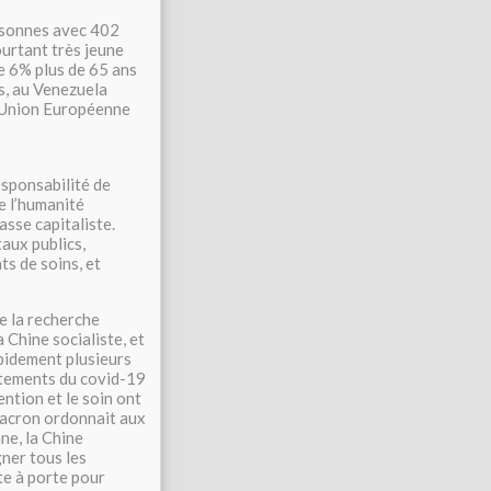
ersonnes avec 402
ourtant très jeune
de 6% plus de 65 ans
s, au Venezuela
l’Union Européenne
esponsabilité de
e l’humanité
sse capitaliste.
aux publics,
s de soins, et
e la recherche
 Chine socialiste, et
pidement plusieurs
itements du covid-19
ention et le soin ont
Macron ordonnait aux
ne, la Chine
ner tous les
te à porte pour