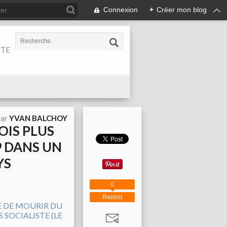
Connexion
+
Créer mon blog
ITE
par
YVAN BALCHOY
FOIS PLUS
9 DANS UN
YS
0
Repost