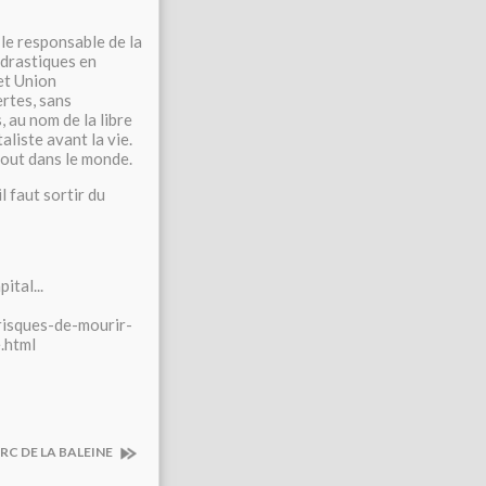
 le responsable de la
 drastiques en
et Union
rtes, sans
 au nom de la libre
aliste avant la vie.
tout dans le monde.
l faut sortir du
ital...
risques-de-mourir-
.html
ARC DE LA BALEINE