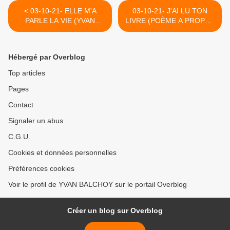
< 03-10-21- ELLE M'A
03-10-21- J'AI LU TON
PARLE LA VIE (YVAN
LIVRE (POÈME A PROPOS
BALCHOY)
DE GAZA)-NATHALIE
HANDAL >
Hébergé par Overblog
Top articles
Pages
Contact
Signaler un abus
C.G.U.
Cookies et données personnelles
Préférences cookies
Voir le profil de YVAN BALCHOY sur le portail Overblog
Créer un blog sur Overblog