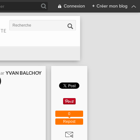
Connexion
+
Créer mon blog
ITE
par
YVAN BALCHOY
)
0
Repost