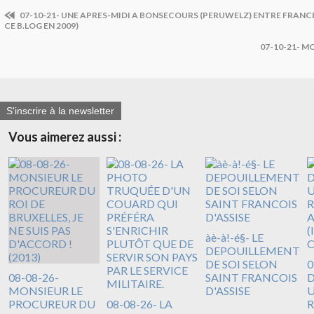
07-10-21- UNE APRES-MIDI A BONSECOURS (PERUWELZ) ENTRE FRANCE
CE B.LOG EN 2009)
07-10-21- M
S'inscrire à la newsletter
Vous aimerez aussi :
àè-à!-é§- LE
DEPOUILLEMENT
DE SOI SELON
0
08-08-26-
SAINT FRANCOIS
D
MONSIEUR LE
D'ASSISE
U
PROCUREUR DU
08-08-26- LA
R