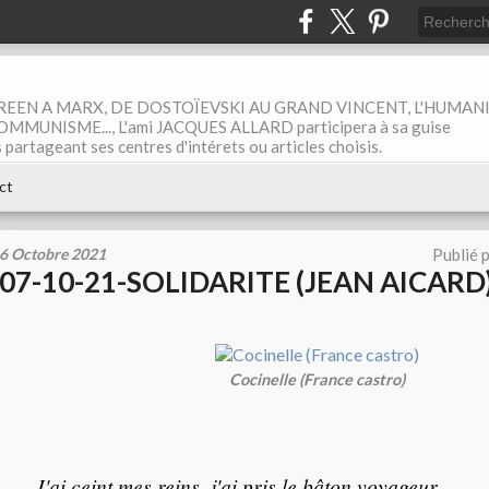
EEN A MARX, DE DOSTOÏEVSKI AU GRAND VINCENT, L'HUMAN
MUNISME..., L'ami JACQUES ALLARD participera à sa guise
rtageant ses centres d'intérets ou articles choisis.
ct
6 Octobre 2021
Publié 
07-10-21-SOLIDARITE (JEAN AICARD
Cocinelle (France castro)
J'ai ceint mes reins, j'ai pris le bâton voyageur,