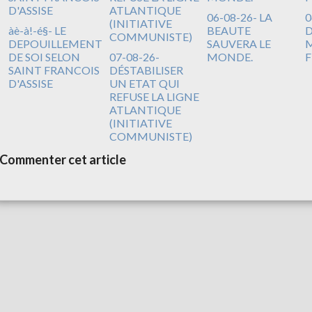
06-08-26- LA
0
àè-à!-é§- LE
BEAUTE
DEPOUILLEMENT
SAUVERA LE
M
DE SOI SELON
07-08-26-
MONDE.
F
SAINT FRANCOIS
DÉSTABILISER
D'ASSISE
UN ETAT QUI
REFUSE LA LIGNE
ATLANTIQUE
(INITIATIVE
COMMUNISTE)
Commenter cet article