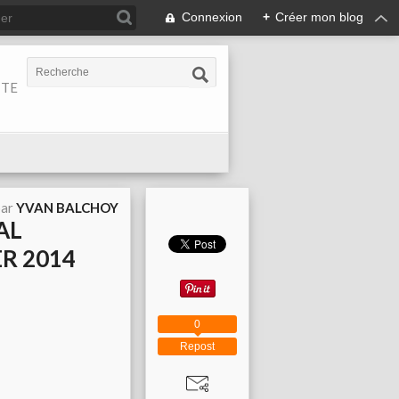
Connexion
+
Créer mon blog
ITE
par
YVAN BALCHOY
AL
ER 2014
0
Repost