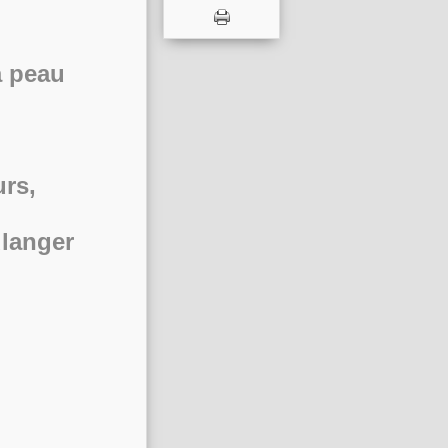
a peau
urs,
ulanger