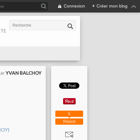
Connexion
+
Créer mon blog
ITE
par
YVAN BALCHOY
N
0
Repost