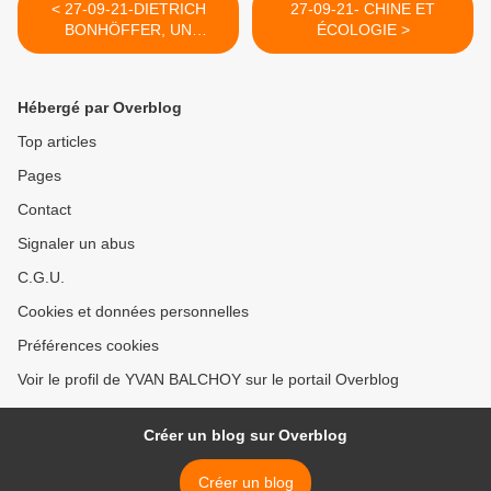
< 27-09-21-DIETRICH
27-09-21- CHINE ET
BONHÖFFER, UN
ÉCOLOGIE >
DIALOGUE HONNETE
AVEC MARX A PROPOS
DE L'OPIUM DU PEUPLE
Hébergé par Overblog
Top articles
Pages
Contact
Signaler un abus
C.G.U.
Cookies et données personnelles
Préférences cookies
Voir le profil de YVAN BALCHOY sur le portail Overblog
Créer un blog sur Overblog
Créer un blog