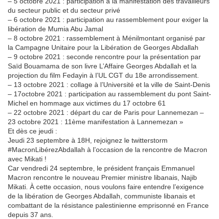
– 5 octobre 2021 : participation à la manifestation des travailleurs
du secteur public et du secteur privé
– 6 octobre 2021 : participation au rassemblement pour exiger la
libération de Mumia Abu Jamal
– 8 octobre 2021 : rassemblement à Ménilmontant organisé par
la Campagne Unitaire pour la Libération de Georges Abdallah
– 9 octobre 2021 : seconde rencontre pour la présentation par
Saïd Bouamama de son livre L’Affaire Georges Abdallah et la
projection du film Fedayin à l’UL CGT du 18e arrondissement.
– 13 octobre 2021 : collage à l’Université et la ville de Saint-Denis
– 17octobre 2021 : participation au rassemblement du pont Saint-
Michel en hommage aux victimes du 17 octobre 61
– 22 octobre 2021 : départ du car de Paris pour Lannemezan –
23 octobre 2021 : 11ème manifestation à Lannemezan »
Et dès ce jeudi :
Jeudi 23 septembre à 18H, rejoignez le twitterstorm
#MacronLibérezAbdallah à l’occasion de la rencontre de Macron
avec Mikati !
Car vendredi 24 septembre, le président français Emmanuel
Macron rencontre le nouveau Premier ministre libanais, Najib
Mikati. À cette occasion, nous voulons faire entendre l’exigence
de la libération de Georges Abdallah, communiste libanais et
combattant de la résistance palestinienne emprisonné en France
depuis 37 ans.