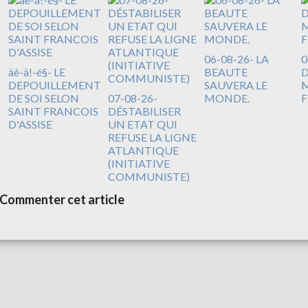
06-08-26- LA
0
àè-à!-é§- LE
BEAUTE
DEPOUILLEMENT
SAUVERA LE
M
DE SOI SELON
07-08-26-
MONDE.
F
SAINT FRANCOIS
DÉSTABILISER
D'ASSISE
UN ETAT QUI
REFUSE LA LIGNE
ATLANTIQUE
(INITIATIVE
COMMUNISTE)
Commenter cet article