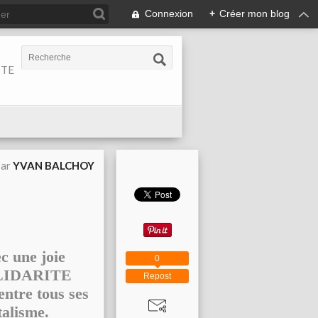
Connexion
+
Créer mon blog
ITE
par
YVAN BALCHOY
c une joie
0
SOLIDARITE
Repost
entre tous ses
talisme.