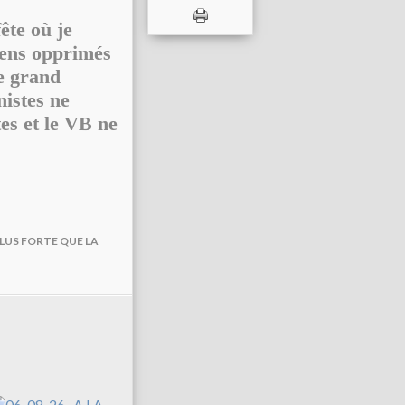
ête où je
iens opprimés
le grand
nistes ne
tes et le VB ne
PLUS FORTE QUE LA