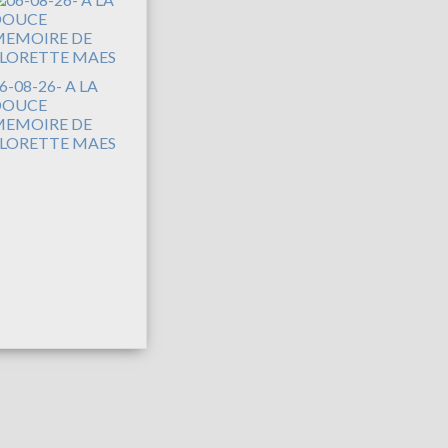
6-08-26- A LA
DOUCE
EMOIRE DE
LORETTE MAES