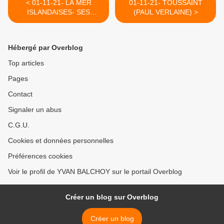
< 01-11-21- LA MER
01-11-21- TOUSSAINT
ISLANDAISES- SES
(PAUL VERLAINE) >
AIGUILLES QUI
RAPPELLENT ICI ETRETAT
- SES PLAGES DE SABLE
Hébergé par Overblog
NOIR
Top articles
Pages
Contact
Signaler un abus
C.G.U.
Cookies et données personnelles
Préférences cookies
Voir le profil de YVAN BALCHOY sur le portail Overblog
Créer un blog sur Overblog
Créer un blog