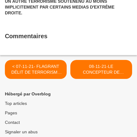
UN AUTRE TERRORISME SOUTENENU AU MOINS
IMPLICITEMENT PAR CERTAINS MEDIAS D'EXTRÊME
DROITE.
Commentaires
< 07-11-21- FLAGRANT
08-11-21-LE
DÉLIT DE TERRORISME
CONCEPTEUR DE
ISRAÉLIEN (VIDÉO)-
L'EMISSION "STRIP
CAPJPO-EUROPALESTINE
TEASE" DE LA RTBF
NOUS A QUITTE >
Hébergé par Overblog
Top articles
Pages
Contact
Signaler un abus