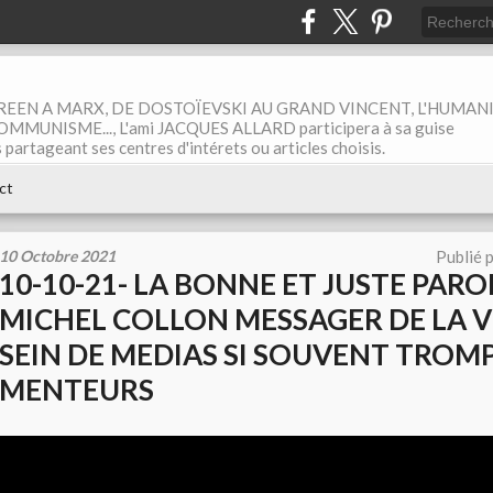
EEN A MARX, DE DOSTOÏEVSKI AU GRAND VINCENT, L'HUMAN
MUNISME..., L'ami JACQUES ALLARD participera à sa guise
rtageant ses centres d'intérets ou articles choisis.
ct
10 Octobre 2021
Publié 
10-10-21- LA BONNE ET JUSTE PARO
MICHEL COLLON MESSAGER DE LA V
SEIN DE MEDIAS SI SOUVENT TROM
MENTEURS