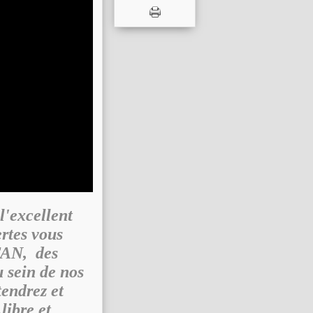
l'excellent
tes vous
TAN, des
u sein de nos
endrez et
libre et