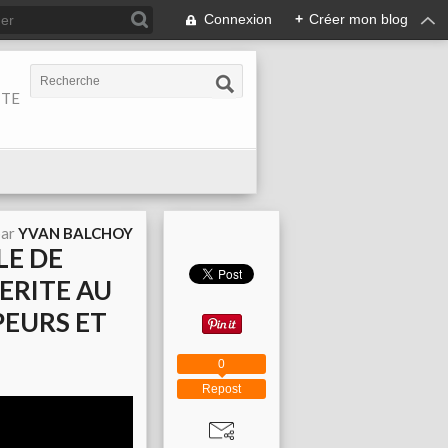
Connexion
+
Créer mon blog
ITE
par
YVAN BALCHOY
LE DE
ERITE AU
PEURS ET
0
Repost