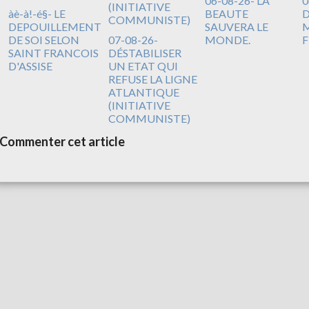
06-08-26- LA
0
àè-à!-é§- LE
BEAUTE
DEPOUILLEMENT
SAUVERA LE
M
DE SOI SELON
07-08-26-
MONDE.
F
SAINT FRANCOIS
DÉSTABILISER
D'ASSISE
UN ETAT QUI
REFUSE LA LIGNE
ATLANTIQUE
(INITIATIVE
COMMUNISTE)
Commenter cet article