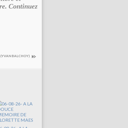
are. Continuez
- (YVAN BALCHOY)