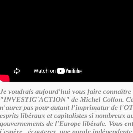
Je voudrais aujourd'hui vous faire connaître 
"INVESTIG'ACTION" de Michel Collon. Cer
n'aurez pas pour autant l'imprimatur de l'O
esprits libéraux et capitalistes si nombreux a
gouvernements de l'Europe libérale. Vous ent
j'espère, écouterez une parole indépendente,