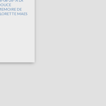
6-08-26- A LA
DOUCE
EMOIRE DE
LORETTE MAES