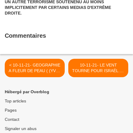
UN AUTRE TERRORISME SOUTENENU AU MOINS
IMPLICITEMENT PAR CERTAINS MEDIAS D'EXTRÊME
DROITE.
Commentaires
< 10-11-21- GEOGRAPHIE
10-11-21- LE VENT
A FLEUR DE PEAU ( (YVAN
TOURNE POUR ISRAËL. SI
BALCHOY)
MÊME LE NEW YORK
TIMES S’Y MET…
(CAPJPO-
Hébergé par Overblog
EUROPALESTINE) >
Top articles
Pages
Contact
Signaler un abus