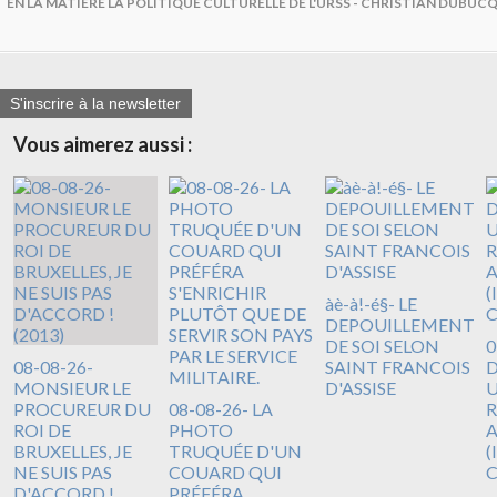
EN LA MATIERE LA POLITIQUE CULTURELLE DE L'URSS - CHRISTIAN DUB
S'inscrire à la newsletter
Vous aimerez aussi :
àè-à!-é§- LE
DEPOUILLEMENT
DE SOI SELON
0
08-08-26-
SAINT FRANCOIS
D
MONSIEUR LE
D'ASSISE
U
PROCUREUR DU
08-08-26- LA
R
ROI DE
PHOTO
A
BRUXELLES, JE
TRUQUÉE D'UN
(
NE SUIS PAS
COUARD QUI
D'ACCORD !
PRÉFÉRA