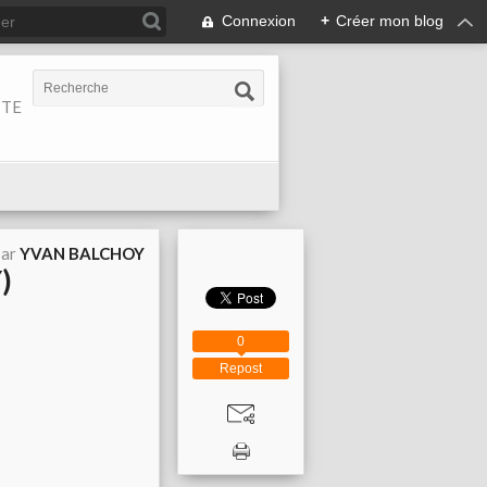
Connexion
+
Créer mon blog
ITE
par
YVAN BALCHOY
)
0
Repost