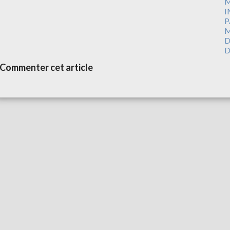
M
I
P
M
D
D
Commenter cet article