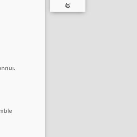
ennui.
omble