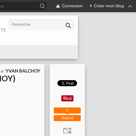
Connexion
+
Créer mon blog
ITE
par
YVAN BALCHOY
HOY)
0
Repost