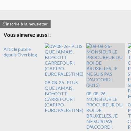
S'inscrire à la newsletter
Vous aimerez aussi :
Article publié
depuis Overblog
09-08-26- PLUS
QUE JAMAIS,
BOYCOTT
08-08-26-
CARREFOUR !
MONSIEUR LE
(CAPJPO-
PROCUREUR DU
0
EUROPALESTINE)
ROI DE
BRUXELLES, JE
T
NE SUIS PAS
C
D'ACCORD !
P