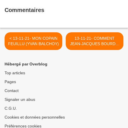
Commentaires
< 13-11-21- MON COPAIN
13-11-21- COMMENT
FEUILLU (YVAN BALCHOY)
JEAN-JACQUES BOURDIN
SUR R.M.C. NOUS A
RAPPELE CE MATIN UNE
DES CLES DU BONHEUR >
Hébergé par Overblog
Top articles
Pages
Contact
Signaler un abus
C.G.U.
Cookies et données personnelles
Préférences cookies