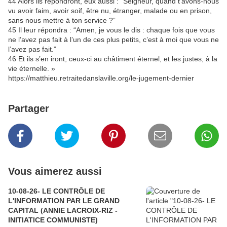
44 Alors ils répondront, eux aussi : “Seigneur, quand t’avons-nous
vu avoir faim, avoir soif, être nu, étranger, malade ou en prison,
sans nous mettre à ton service ?”
45 Il leur répondra : “Amen, je vous le dis : chaque fois que vous
ne l’avez pas fait à l’un de ces plus petits, c’est à moi que vous ne
l’avez pas fait.”
46 Et ils s’en iront, ceux-ci au châtiment éternel, et les justes, à la
vie éternelle. »
https://matthieu.retraitedanslaville.org/le-jugement-dernier
Partager
Vous aimerez aussi
10-08-26- LE CONTRÔLE DE
L'INFORMATION PAR LE GRAND
CAPITAL (ANNIE LACROIX-RIZ -
INITIATICE COMMUNISTE)