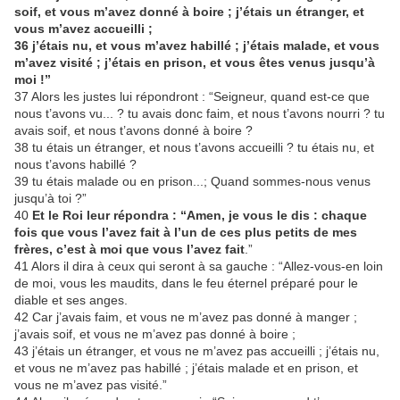
soif, et vous m’avez donné à boire ; j’étais un étranger, et
vous m’avez accueilli ;
36 j’étais nu, et vous m’avez habillé ; j’étais malade, et vous
m’avez visité ; j’étais en prison, et vous êtes venus jusqu’à
moi !”
37 Alors les justes lui répondront : “Seigneur, quand est-ce que
nous t’avons vu... ? tu avais donc faim, et nous t’avons nourri ? tu
avais soif, et nous t’avons donné à boire ?
38 tu étais un étranger, et nous t’avons accueilli ? tu étais nu, et
nous t’avons habillé ?
39 tu étais malade ou en prison...; Quand sommes-nous venus
jusqu’à toi ?”
40
Et le Roi leur répondra : “Amen, je vous le dis : chaque
fois que vous l’avez fait à l’un de ces plus petits de mes
frères, c’est à moi que vous l’avez fait
.”
41 Alors il dira à ceux qui seront à sa gauche : “Allez-vous-en loin
de moi, vous les maudits, dans le feu éternel préparé pour le
diable et ses anges.
42 Car j’avais faim, et vous ne m’avez pas donné à manger ;
j’avais soif, et vous ne m’avez pas donné à boire ;
43 j’étais un étranger, et vous ne m’avez pas accueilli ; j’étais nu,
et vous ne m’avez pas habillé ; j’étais malade et en prison, et
vous ne m’avez pas visité.”