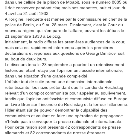
dans une cellule de la prison de Moabit, sous le numéro 8085 où
il doit conserver pendant cinq mois ses menottes, nuit et jour, du
4 avril au 31 août 1933.
À l’origine, l’enquête est menée par le commissaire en chef de la
police de Berlin, du 9 au 28 mars. Finalement, c’est la Cour du
nouveau régime qui s’empare de l’affaire, ouvrant les débats le
21 septembre 1933 à Leipzig.
Initialement, la radio diffuse les premières audiences de la cour,
mais cela est rapidement interrompu après les premières
déclarations et réponses aux questions de Georgi Dimitrov, soit
au bout de deux jours.
Le discours tenu le 23 septembre a pourtant un retentissement
historique, étant relayé par l’opinion antifasciste internationale,
dans une situation d’une grande complexité.
L’affaire tout de suite prend une dimension internationale
retentissante, les nazis prétendant que l’incendie du Reichstag
relevait d’un complot communiste pour appeler au soulèvement,
tandis que l’opinion antifasciste et communiste diffuse en Europe
un Livre Brun sur l´incendie du Reichstag et la terreur hitlérienne.
Hitler étant sûr de pouvoir démontrer la culpabilité des
communistes et voulant en faire une opération de propagande
n'hésite pas à convoquer la presse nationale et internationale.
Pour cette raison sont présents 42 correspondants de presse
allemands et 82 correspondants de presse étrangers.