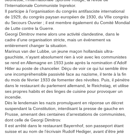
l’Internationale Communiste Inprekor.
Il participe à l’organisation du congrès antifasciste international
de 1929, du congrès paysan européen de 1930, du VIIe congrès
du Secours Ouvrier ; il est membre également du Comité Mondial
de Lutte contre la Guerre.
Georgi Dimitrov mene alors une activité clandestine, dans le
cadre d’une organisation stricte, mais un événement va
entièrement changer la situation.
Marinus van der Lubbe, un jeune maçon hollandais ultra-
gauchiste, n'ayant absolument rien à voir avec les communistes
se rend en Allemagne en 1933 juste après la nomination d’Adolf
Hitler au poste de chancelier. Déçu de voir ce qui lui semble être
une incompréhensible passivité face au nazisme, il tente à la fin
du mois de février 1933 de fomenter des révoltes. Puis, il pénétre
dans le restaurant du parlement allemand, le Reichstag, et utilise
ses propres habits et des linges de cuisine pour provoquer un
incendie.
Dès le lendemain les nazis promulguent en réponse un décret
suspendant la Constitution, interdisant la presse de gauche en
Prusse, amenant des centaines d’arrestations de communistes,
dont celle de Georgi Dimitrov.
Il est arrêté dans le restaurant Bayernhof, son passeport étant
suisse et au nom de l’écrivain Rudolf Hediger, avant d’être jeté