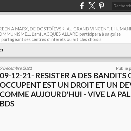
EEN A MARX, DE DOSTOÏEVSKI AU GRAND VINCENT, L'HUMAN
MUNISME..., L'ami JACQUES ALLARD participera à sa guise
rtageant ses centres d'intérets ou articles choisis.
ct
9 Décembre 2021
Publié 
09-12-21- RESISTER A DES BANDITS
OCCUPENT EST UN DROIT ET UN DEV
COMME AUJOURD'HUI - VIVE LA PAL
BDS