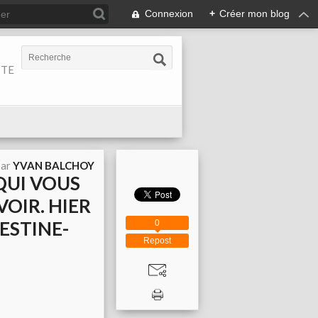
Connexion
+
Créer mon blog
ITE
par
YVAN BALCHOY
 QUI VOUS
OIR. HIER
ESTINE-
0
Repost