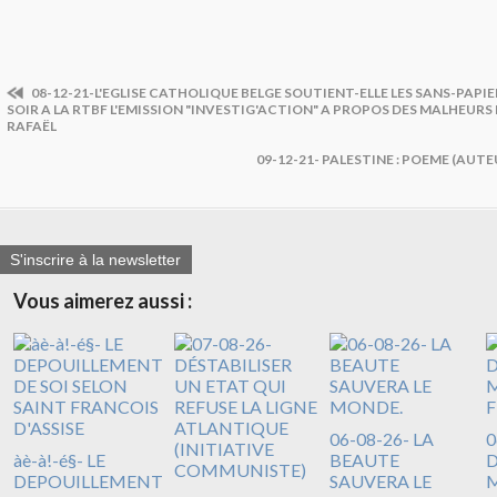
08-12-21-L'EGLISE CATHOLIQUE BELGE SOUTIENT-ELLE LES SANS-PAPIE
SOIR A LA RTBF L'EMISSION "INVESTIG'ACTION" A PROPOS DES MALHEURS
RAFAËL
09-12-21- PALESTINE : POEME (AUT
S'inscrire à la newsletter
Vous aimerez aussi :
06-08-26- LA
0
àè-à!-é§- LE
BEAUTE
DEPOUILLEMENT
SAUVERA LE
M