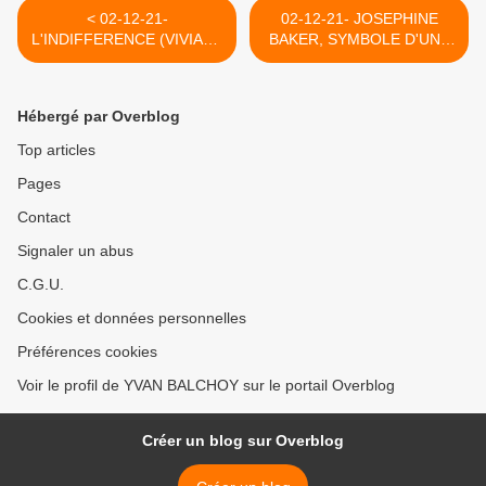
< 02-12-21-
02-12-21- JOSEPHINE
L'INDIFFERENCE (VIVIANE
BAKER, SYMBOLE D'UNE
DEMOL)
PANTHEONISATION
AMBIGÜE. (ROKAYA
DIALLO- OBS >
Hébergé par Overblog
Top articles
Pages
Contact
Signaler un abus
C.G.U.
Cookies et données personnelles
Préférences cookies
Voir le profil de YVAN BALCHOY sur le portail Overblog
Créer un blog sur Overblog