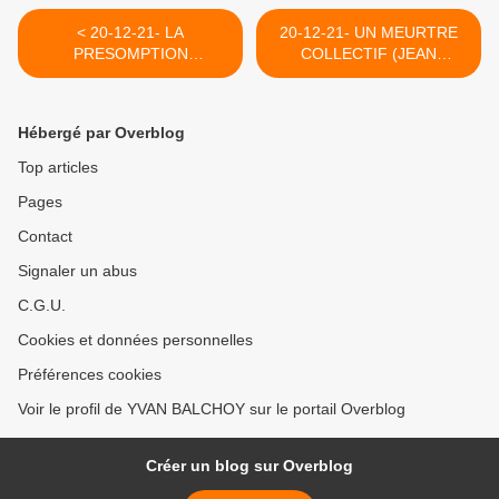
< 20-12-21- LA
20-12-21- UN MEURTRE
PRESOMPTION
COLLECTIF (JEAN
D'INNOCENCE, SI
ZIEGLER) >
CONNUE, SI MALTRAITEE
(DOMINIQUE COUJARD
Hébergé par Overblog
Top articles
Pages
Contact
Signaler un abus
C.G.U.
Cookies et données personnelles
Préférences cookies
Voir le profil de YVAN BALCHOY sur le portail Overblog
Créer un blog sur Overblog