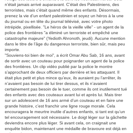
n’était jamais arrivé auparavant. C’était des Palestiniens, des
terroristes, mais c’était quand même des enfants. Désormais,
prenez la vie d’un enfant palestinien et soyez un héros à la une
du journal ou en tête du journal télévisé, avec votre photo
intrépide, pixellisée. "Le héros de la vieille ville" - un agent de la
police des frontières "a éliminé un terroriste et empêché une
catastrophe majeure" (Yedioth Ahronoth, jeudi). Aucune mention
dans le titre de l’âge du dangereux terroriste, bien sûr, mais peu
importe.
"Souviens-toi bien de moi", a écrit Omar Abu Sab, 16 ans, avant
de sortir avec un couteau pour poignarder un agent de la police
des frontières. Un clip vidéo publié par la police le montre
s’approchant de deux officiers par derrière et les attaquant. Il
était plus petit et plus mince qu’eux, ils auraient pu l’arrêter, ils
n’avaient pas besoin de lui tirer dessus, et ils n’avaient
certainement pas besoin de le tuer, comme ils ont inutilement tué
des enfants avec des couteaux avant lui et après lui. Mais tirer
sur un adolescent de 16 ans armé d’un couteau et en faire une
grande histoire, c’est franchir une ligne rouge morale. Cela
encouragera le meurtre inutile d’autres enfants, si tant est qu’un
tel encouragement soit nécessaire. Le doigt léger sur la gâchette
deviendra encore plus léger. Si avant cela, on craignait une
enquête bidon, maintenant une médaille de bravoure est déjà en