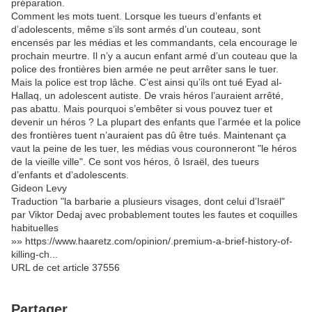
préparation.
Comment les mots tuent. Lorsque les tueurs d’enfants et
d’adolescents, même s’ils sont armés d’un couteau, sont
encensés par les médias et les commandants, cela encourage le
prochain meurtre. Il n’y a aucun enfant armé d’un couteau que la
police des frontières bien armée ne peut arrêter sans le tuer.
Mais la police est trop lâche. C’est ainsi qu’ils ont tué Eyad al-
Hallaq, un adolescent autiste. De vrais héros l’auraient arrêté,
pas abattu. Mais pourquoi s’embêter si vous pouvez tuer et
devenir un héros ? La plupart des enfants que l’armée et la police
des frontières tuent n’auraient pas dû être tués. Maintenant ça
vaut la peine de les tuer, les médias vous couronneront "le héros
de la vieille ville". Ce sont vos héros, ô Israël, des tueurs
d’enfants et d’adolescents.
Gideon Levy
Traduction "la barbarie a plusieurs visages, dont celui d’Israël"
par Viktor Dedaj avec probablement toutes les fautes et coquilles
habituelles
»» https://www.haaretz.com/opinion/.premium-a-brief-history-of-
killing-ch...
URL de cet article 37556
Partager