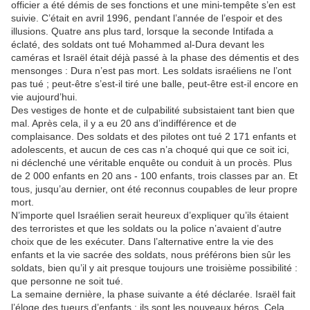
officier a été démis de ses fonctions et une mini-tempête s’en est
suivie. C’était en avril 1996, pendant l’année de l’espoir et des
illusions. Quatre ans plus tard, lorsque la seconde Intifada a
éclaté, des soldats ont tué Mohammed al-Dura devant les
caméras et Israël était déjà passé à la phase des démentis et des
mensonges : Dura n’est pas mort. Les soldats israéliens ne l’ont
pas tué ; peut-être s’est-il tiré une balle, peut-être est-il encore en
vie aujourd’hui.
Des vestiges de honte et de culpabilité subsistaient tant bien que
mal. Après cela, il y a eu 20 ans d’indifférence et de
complaisance. Des soldats et des pilotes ont tué 2 171 enfants et
adolescents, et aucun de ces cas n’a choqué qui que ce soit ici,
ni déclenché une véritable enquête ou conduit à un procès. Plus
de 2 000 enfants en 20 ans - 100 enfants, trois classes par an. Et
tous, jusqu’au dernier, ont été reconnus coupables de leur propre
mort.
N’importe quel Israélien serait heureux d’expliquer qu’ils étaient
des terroristes et que les soldats ou la police n’avaient d’autre
choix que de les exécuter. Dans l’alternative entre la vie des
enfants et la vie sacrée des soldats, nous préférons bien sûr les
soldats, bien qu’il y ait presque toujours une troisième possibilité :
que personne ne soit tué.
La semaine dernière, la phase suivante a été déclarée. Israël fait
l’éloge des tueurs d’enfants ; ils sont les nouveaux héros. Cela