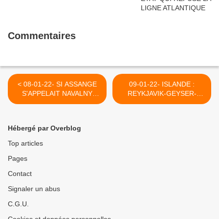
Commentaires
< 08-01-22- SI ASSANGE
09-01-22- ISLANDE :
S'APPELAIT NAVALNY
REYKJAVIK-GEYSER-
(SERGE HALIMI ET
GULLFOSS (LE CERCLE
PIERRE RIMBDERT) -
D'OR) >
MONDE DIPLOMATIQUE
Hébergé par Overblog
Top articles
Pages
Contact
Signaler un abus
C.G.U.