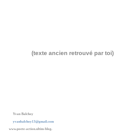
(texte ancien retrouvé par toi)
Yvan Balchoy
yvanbalchoy13@gmail.com
www.poete-action.ultim-blog.