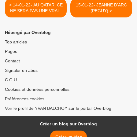
< 14-01-22- AU QATAR, CE
15-01-22- JEANNE D'ARC
NE SERA PAS UNE VRAIE
(PEGUY) >
COUPE DU MONDE !
(ERIC CANTONNA)
Hébergé par Overblog
Top articles
Pages
Contact
Signaler un abus
C.G.U.
Cookies et données personnelles
Préférences cookies
Voir le profil de YVAN BALCHOY sur le portail Overblog
Créer un blog sur Overblog