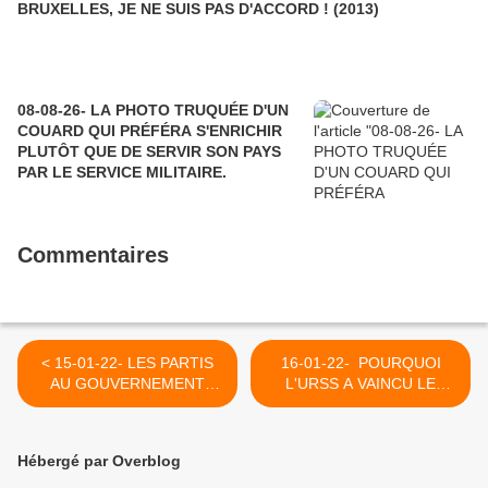
BRUXELLES, JE NE SUIS PAS D'ACCORD ! (2013)
08-08-26- LA PHOTO TRUQUÉE D'UN
COUARD QUI PRÉFÉRA S'ENRICHIR
PLUTÔT QUE DE SERVIR SON PAYS
PAR LE SERVICE MILITAIRE.
Commentaires
< 15-01-22- LES PARTIS
16-01-22- POURQUOI
AU GOUVERNEMENT
L'URSS A VAINCU LE
BELGE Y COMPRIS LES
NAZISME PUIS BIEN PLUS
PRETENDUS
TARD FUT DEMISE PAR
SOCIALISTES ET LES
L'ODIEUX CAPITALISME
Hébergé par Overblog
ECOLOS LIBERAUX
(FRANS DEMAEGD) >
CONTRE LE PEUPLE EN