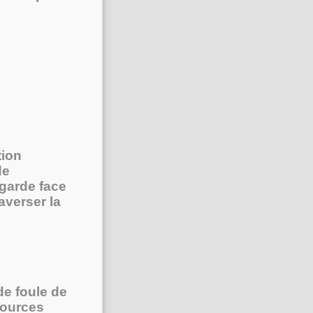
tion
de
garde face
averser la
de foule de
sources