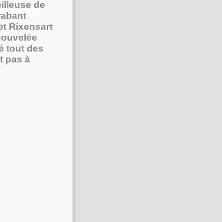
illeuse de
rabant
et Rixensart
nouvelée
é tout des
t pas à