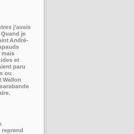
tres j’avais
. Quand je
int André-
rapauds
, mais
cides et
aient paru
es ou
t Wallon
e sarabande
ire.
e
e reprend