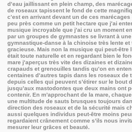
d'eau jaillissant en plein champ, des marécag
de roseaux tapissent le fond de cette magnifiq
c'est en arrivant devant un de ces marécages
peu près comme un petit hectare que j'ai ente
musique incroyable que j'ai cru un moment en
par un groupes de gymnastes se livrant à une
gymnastique-danse à la chinoise très lente et 
gracieuse. Mais non la musique qui peut-être l
était toute naturelle et en regardant bien le fon
mare j'aperçus très vite des dizaines et dizain
crapauds et grenouilles tandis qu'on en enten
centaines d'autres tapis dans les roseaux de to
depuis celles qui peuvent s’étirer sur le bout 
jusqu’aux mastodontes que deux mains ont p
contenir. En m’approchant de la mare, chaque f
une multitude de sauts brusques toujours dan
direction des roseaux et de la sécurité mais c
aussi quelques individus peut-être moins pe
regardaient crânement comme s’ils nous invit
mesurer leur grâces et beauté.