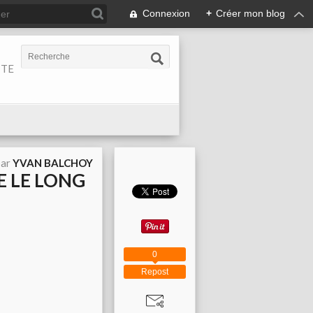
Connexion
+
Créer mon blog
ITE
par
YVAN BALCHOY
E LE LONG
0
Repost