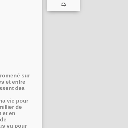
promené sur
es et entre
issent des
ma vie pour
illier de
 et en
 de
lus vu pour