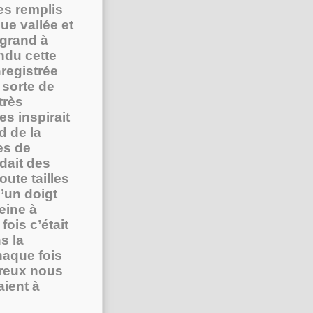
es remplis
ue vallée et
 grand à
ndu cette
registrée
 sorte de
très
es inspirait
d de la
es de
dait des
ute tailles
d’un doigt
eine à
ois c’était
s la
haque fois
ureux nous
aient à