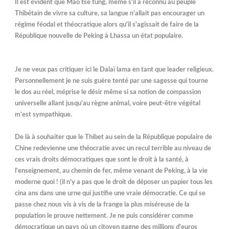
Il est évident que Mao tse tung, même s'il a reconnu au peuple
Thibétain de vivre sa culture, sa langue n'allait pas encourager un
régime féodal et théocratique alors qu'il s'agissait de faire de la
République nouvelle de Peking à Lhassa un état populaire.
Je ne veux pas critiquer ici le Dalaï lama en tant que leader religieux.
Personnellement je ne suis guère tenté par une sagesse qui tourne
le dos au réel, méprise le désir même si sa notion de compassion
universelle allant jusqu'au règne animal, voire peut-être végétal
m'est sympathique.
De là à souhaiter que le Thibet au sein de la République populaire de
Chine redevienne une théocratie avec un recul terrible au niveau de
ces vrais droits démocratiques que sont le droit à la santé, à
l'enseignement, au chemin de fer, même venant de Peking, à la vie
moderne quoi ! (il n'y a pas que le droit de déposer un papier tous les
cina ans dans une urne qui justifie une vraie démocratie. Ce qui se
passe chez nous vis à vis de la frange la plus miséreuse de la
population le prouve nettement. Je ne puis considérer comme
démocratique un pays où un citoyen gagne des millions d'euros