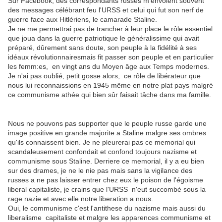
Sur Facebook, des correspondants russes m'envoient souvent
des messages célébrant feu l'URSS et celui qui fut son nerf de
guerre face aux Hitlériens, le camarade Staline.
Je ne me permettrai pas de trancher à leur place le rôle essentiel
que joua dans la guerre patriotique le généralissime qui avait
préparé, dûrement sans doute, son peuple à la fidélité à ses
idéaux révolutionnairesmais fit passer son peuple et en particulier
les femm:es, en vingt ans du Moyen âge aux Temps modernes.
Je n'ai pas oublié, petit gosse alors, ce rôle de libérateur que
nous lui reconnaissions en 1945 même en notre plat pays malgré
ce communisme athée qui bien sûr faisait tâche dans ma famille.
Nous ne pouvons pas supporter que le peuple russe garde une
image positive en grande majorite a Staline malgre ses ombres
qu'ils connaissent bien. Je ne pleurerai pas ce memorial qui
scandaleusement confondait et confond toujours nazisme et
communisme sous Staline. Derriere ce memorial, il y a eu bien
sur des drames, je ne le nie pas mais sans la vigilance des
russes a ne pas laisser entrer chez eux le poison de l'égoisme
liberal capitaliste, je crains que l'URSS n'eut succombé sous la
rage nazie et avec elle notre liberation a nous.
Oui, le communisme c'est l'antithese du nazisme mais aussi du
liberalisme capitaliste et malgre les apparences communisme et