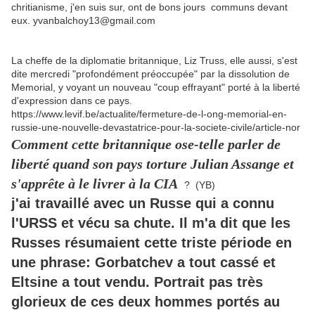
chritianisme, j'en suis sur, ont de bons jours communs devant
eux. yvanbalchoy13@gmail.com
La cheffe de la diplomatie britannique, Liz Truss, elle aussi, s'est
dite mercredi "profondément préoccupée" par la dissolution de
Memorial, y voyant un nouveau "coup effrayant" porté à la liberté
d'expression dans ce pays.
https://www.levif.be/actualite/fermeture-de-l-ong-memorial-en-
russie-une-nouvelle-devastatrice-pour-la-societe-civile/article-nor
Comment cette britannique ose-telle parler de
liberté quand son pays torture Julian Assange et
s'apprête à le livrer à la CIA
? (YB)
j'ai travaillé avec un Russe qui a connu
l'URSS et vécu sa chute. Il m'a dit que les
Russes résumaient cette triste période en
une phrase: Gorbatchev a tout cassé et
Eltsine a tout vendu. Portrait pas très
glorieux de ces deux hommes portés au