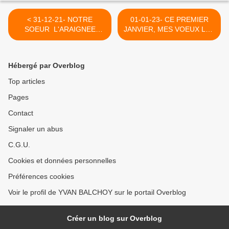
< 31-12-21- NOTRE
01-01-23- CE PREMIER
SOEUR L'ARAIGNEE
JANVIER, MES VOEUX LES
(SELON FRANCOIS
MEILLEURS POUR VOUS
BERNARDONE DIT A
TOUS >
JUSTE TITRE SAINT
Hébergé par Overblog
FRANCOIS D'ASSISE ET
SELON VICTOR HUGO
Top articles
Pages
Contact
Signaler un abus
C.G.U.
Cookies et données personnelles
Préférences cookies
Voir le profil de YVAN BALCHOY sur le portail Overblog
Créer un blog sur Overblog