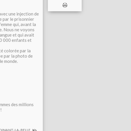
vec une injection de
e par le prisonnier
femme qui, avant la
re. Nous ne voyons
 langue et qui avait
50 000 enfants et
té colorée par la
e par la photo de
 le monde.
ommes des millions
!
-DINANT-LA-BELLE