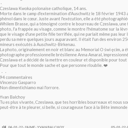
·
Czeslawa Kwoka polonaise catholique, 14 ans.
Morte dans le camp d'extermination d'Auschwitz le 18 février 1943 a
phénol dans le cœur. Juste avant l'exécution, elle a été photographié
Whilem Brasse, qui a témoigné contre le bourreau de Czeslawa, une 
photo, l'a frappée au visage, comme le montre l'hématome sur la lèv
que le visage d'une petite fille terrifiée, qui ne parlait même pas leur
perdu sa mère quelques jours auparavant. Il était l'un des environ 2
mineurs exécutés à Auschwitz-Birkenau.
La photo, originalement en noir et blanc au Memorial O świ ęcim, a é
photographe professionnelle brésilienne Anna Amaral, impressionné
Czeslawa et a décidé de la mettre en couleur et disponible pour tout
Pour que tout le monde sache et que personne n'oublie. ❤️
· ·
94 commentaires
Vincenzo Gasparro
Non dimentichiamo mai l'orrore.
Yvan Balchoy
Tu es plus vivante, Czeslawa, que tes horribles bourreaux et nous s
peut-être à te pleurer, si belle, si courageuse face à la Bête immonde 
04-01-22-J'AIME- YVAN BALCHOY
05-01-22