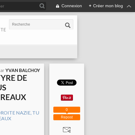
Connexion
+
Créer mon blog
ITE
par
YVAN BALCHOY
TYRE DE
US
RREAUX
0
Repost