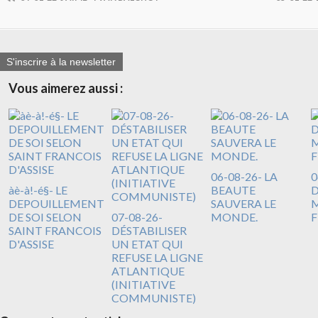
S'inscrire à la newsletter
Vous aimerez aussi :
06-08-26- LA
0
àè-à!-é§- LE
BEAUTE
DEPOUILLEMENT
SAUVERA LE
M
DE SOI SELON
07-08-26-
MONDE.
F
SAINT FRANCOIS
DÉSTABILISER
D'ASSISE
UN ETAT QUI
REFUSE LA LIGNE
ATLANTIQUE
(INITIATIVE
COMMUNISTE)