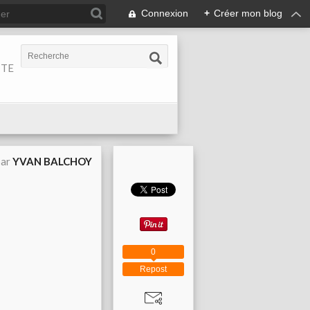
Connexion
+
Créer mon blog
ITE
par
YVAN BALCHOY
0
Repost