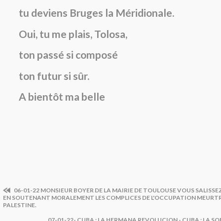
tu deviens Bruges la Méridionale.
Oui, tu me plais, Tolosa,
ton passé si composé
ton futur si sûr.
A bientôt ma belle
06-01-22 MONSIEUR BOYER DE LA MAIRIE DE TOULOUSE VOUS SALISSEZ
EN SOUTENANT MORALEMENT LES COMPLICES DE L'OCCUPATION MEURTRI
PALESTINE.
07-01-22- CUBA : LA HERMANA REVOLUCION - CUBA : LA 