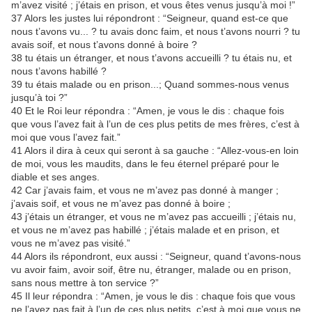
m’avez visité ; j’étais en prison, et vous êtes venus jusqu’à moi !”
37 Alors les justes lui répondront : “Seigneur, quand est-ce que
nous t’avons vu... ? tu avais donc faim, et nous t’avons nourri ? tu
avais soif, et nous t’avons donné à boire ?
38 tu étais un étranger, et nous t’avons accueilli ? tu étais nu, et
nous t’avons habillé ?
39 tu étais malade ou en prison...; Quand sommes-nous venus
jusqu’à toi ?”
40 Et le Roi leur répondra : “Amen, je vous le dis : chaque fois
que vous l’avez fait à l’un de ces plus petits de mes frères, c’est à
moi que vous l’avez fait.”
41 Alors il dira à ceux qui seront à sa gauche : “Allez-vous-en loin
de moi, vous les maudits, dans le feu éternel préparé pour le
diable et ses anges.
42 Car j’avais faim, et vous ne m’avez pas donné à manger ;
j’avais soif, et vous ne m’avez pas donné à boire ;
43 j’étais un étranger, et vous ne m’avez pas accueilli ; j’étais nu,
et vous ne m’avez pas habillé ; j’étais malade et en prison, et
vous ne m’avez pas visité.”
44 Alors ils répondront, eux aussi : “Seigneur, quand t’avons-nous
vu avoir faim, avoir soif, être nu, étranger, malade ou en prison,
sans nous mettre à ton service ?”
45 Il leur répondra : “Amen, je vous le dis : chaque fois que vous
ne l’avez pas fait à l’un de ces plus petits, c’est à moi que vous ne