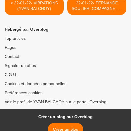
< 22-01-22- VIBRATIONS
22-01-22- FERNANDE
(YVAN BALCHOY)
SOULIER, COMPAGNE DE
SAINT FRANCOIS NOUS
QUITTE : C'EST
L'OCCASION DE NOUS
Hébergé par Overblog
RAPPELER AVEC
RECONNAISSANCE DE
Top articles
L'EXEMPLARITE DE SA
Pages
VIE AINSI QUE DE CELLE
DE SON MARI ROGER AU
Contact
SEIN DES COMPAGNONS
DE SAINT FRANCOIS >
Signaler un abus
C.G.U.
Cookies et données personnelles
Préférences cookies
Voir le profil de YVAN BALCHOY sur le portail Overblog
Créer un blog sur Overblog
Créer un blog