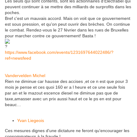
Les seuls qui sont contents, sont les actionnaires d'Electrabel qui
peuvent continuer à se mettre des milliards de surprofits dans les
poches.
Bref c'est un mauvais accord. Mais on voit que ce gouvernement
est sous pression, et qu'on peut ouvrir des brèches. On continue
le combat. Rendez-vous le 27 février dans les rues de Bruxelles
pour marcher contre ce gouvernement! Basta !
https://www.facebook.com/events/1231697644022486/?
ref=newsfeed
Vandervelden Michel
Rien ne diminue car hausse des accises ,et ce n est que pour 3
mois je pense et ces quoi 160 er a l heure et ce une seule fois
par an et le mazout escence diesel ne diminue pas que de
taxe,amasser avec un prix aussi haut et ce le ps en est pour
beauc…
Yvan Liegeois
Ces mesures dignes d'une dictature ne feront qu'encourager les
consommateurs à la fraude !