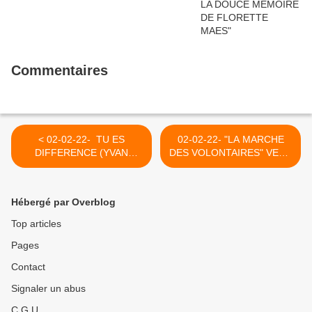
Commentaires
< 02-02-22- TU ES
02-02-22- "LA MARCHE
DIFFERENCE (YVAN
DES VOLONTAIRES" VERS
BALCHOY)
UN MONDE LIBÉRÉ DE
L'OPPRESSION
COLONIALISTE >
Hébergé par Overblog
Top articles
Pages
Contact
Signaler un abus
C.G.U.