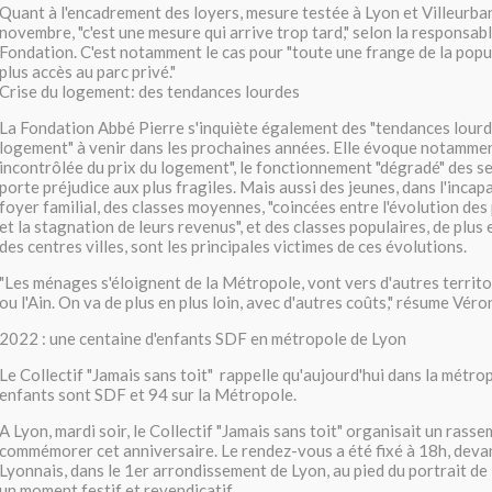
Quant à l'encadrement des loyers, mesure testée à Lyon et Villeurba
novembre, "c'est une mesure qui arrive trop tard," selon la responsabl
Fondation. C'est notamment le cas pour "toute une frange de la popul
plus accès au parc privé."
Crise du logement: des tendances lourdes
La Fondation Abbé Pierre s'inquiète également des "tendances lourde
logement" à venir dans les prochaines années. Elle évoque notammen
incontrôlée du prix du logement", le fonctionnement "dégradé" des se
porte préjudice aux plus fragiles. Mais aussi des jeunes, dans l'incapa
foyer familial, des classes moyennes, "coincées entre l'évolution de
et la stagnation de leurs revenus", et des classes populaires, de plus
des centres villes, sont les principales victimes de ces évolutions.
"Les ménages s'éloignent de la Métropole, vont vers d'autres territoi
ou l'Ain. On va de plus en plus loin, avec d'autres coûts," résume Véro
2022 : une centaine d'enfants SDF en métropole de Lyon
Le Collectif "Jamais sans toit" rappelle qu'aujourd'hui dans la métro
enfants sont SDF et 94 sur la Métropole.
A Lyon, mardi soir, le Collectif "Jamais sans toit" organisait un ras
commémorer cet anniversaire. Le rendez-vous a été fixé à 18h, deva
Lyonnais, dans le 1er arrondissement de Lyon, au pied du portrait de 
un moment festif et revendicatif.