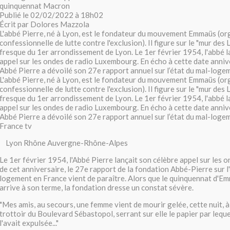
quinquennat Macron
Publié le 02/02/2022 à 18h02
Écrit par Dolores Mazzola
L'abbé Pierre, né à Lyon, est le fondateur du mouvement Emmaüs (or
confessionnelle de lutte contre l'exclusion). Il figure sur le "mur des 
fresque du 1er arrondissement de Lyon. Le 1er février 1954, l'abbé l
appel sur les ondes de radio Luxembourg. En écho à cette date annive
Abbé Pierre a dévoilé son 27e rapport annuel sur l’état du mal-loge
L'abbé Pierre, né à Lyon, est le fondateur du mouvement Emmaüs (or
confessionnelle de lutte contre l'exclusion). Il figure sur le "mur des 
fresque du 1er arrondissement de Lyon. Le 1er février 1954, l'abbé l
appel sur les ondes de radio Luxembourg. En écho à cette date annive
Abbé Pierre a dévoilé son 27e rapport annuel sur l’état du mal-loge
France tv
Lyon Rhône Auvergne-Rhône-Alpes
Le 1er février 1954, l'Abbé Pierre lançait son célèbre appel sur les 
de cet anniversaire, le 27e rapport de la fondation Abbé-Pierre sur l
logement en France vient de paraître. Alors que le quinquennat d'
arrive à son terme, la fondation dresse un constat sévère.
"Mes amis, au secours, une femme vient de mourir gelée, cette nuit, à 
trottoir du Boulevard Sébastopol, serrant sur elle le papier par lequel
l'avait expulsée..."