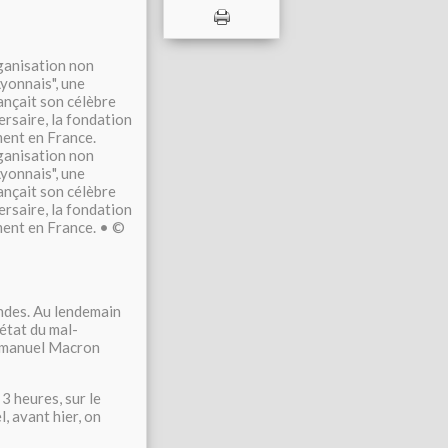
ganisation non
Lyonnais", une
ançait son célèbre
rsaire, la fondation
ment en France.
ganisation non
Lyonnais", une
ançait son célèbre
rsaire, la fondation
ment en France. • ©
ondes. Au lendemain
'état du mal-
Emmanuel Macron
3 heures, sur le
, avant hier, on