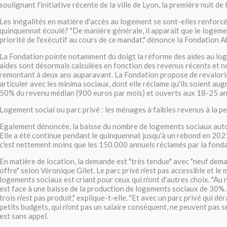
soulignant l'initiative récente de la ville de Lyon, la première nuit de l
Les inégalités en matière d'accès au logement se sont-elles renforcé
quinquennat écoulé? "De manière générale, il apparaît que le logemen
priorité de l'exécutif au cours de ce mandat," dénonce la Fondation A
La Fondation pointe notamment du doigt la réforme des aides au lo
aides sont désormais calculées en fonction des revenus récents et n
remontant à deux ans auparavant. La Fondation propose de revalorise
articuler avec les minima sociaux, dont elle réclame qu'ils soient au
50% du revenu médian (900 euros par mois) et ouverts aux 18-25 an
Logement social ou parc privé : les ménages à faibles revenus à la p
Egalement dénoncée, la baisse du nombre de logements sociaux aut
Elle a été continue pendant le quinquennat jusqu'à un rebond en 202
c'est nettement moins que les 150.000 annuels réclamés par la fonda
En matière de location, la demande est "très tendue" avec "neuf dem
offre" selon Véronique Gilet. Le parc privé n'est pas accessible et le
logements sociaux est criant pour ceux qui n'ont d'autres choix. "Au 
est face à une baisse de la production de logements sociaux de 30%
trois n'est pas produit," explique-t-elle. "Et avec un parc privé qui d
petits budgets, qui n'ont pas un salaire conséquent, ne peuvent pas se
est sans appel.