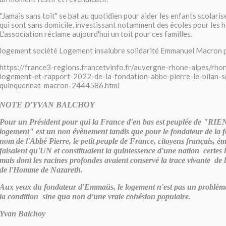
"Jamais sans toit" se bat au quotidien pour aider les enfants scolarisé
qui sont sans domicile, investissant notamment des écoles pour les 
L'association réclame aujourd'hui un toit pour ces familles.
logement société Logement insalubre solidarité Emmanuel Macron p
https://france3-regions.francetvinfo.fr/auvergne-rhone-alpes/rho
logement-et-rapport-2022-de-la-fondation-abbe-pierre-le-bilan-s
quinquennat-macron-2444586.html
NOTE D'YVAN BALCHOY
Pour un Président pour qui la France d'en bas est peuplée de "RIE
logement" est un non évènement tandis que pour le fondateur de la f
nom de l'Abbé Pierre, le petit peuple de France, citoyens français, 
faisaient qu'UN et constituaient la quintessence d'une nation certes l
mais dont les racines profondes avaient conservé la trace vivante de
de l'Homme de Nazareth.
Aux yeux du fondateur d'Emmaüs, le logement n'est pas un problèm
la condition sine qua non d'une vraie cohésion populaire.
Yvan Balchoy