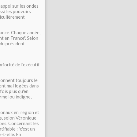
n appel sur les ondes
ssi les pouvoirs
ticulièrement
rance. Chaque année,
nt en France". Selon
 du président
riorité de l'exécutif
donnent toujours le
sont mal logées dans
fois plus qu'en
rmel ou indigne,
tionaux en région et
, selon Véronique
pes. Concernant les
ifiable : "c'est un
e-t-elle. En