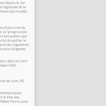
nne depuis le 1er
e régionale de la
ation qui n'a déjà
s d'une crise du
t la "progression
rvices publics qui
cité de quitter le
s prix des logements
 en plus éloignées
res, dans la Loire
nique Gilet.
pole de Lyon, 40
semblement pour
nt le Mur des
l'Abbé Pierre, pour