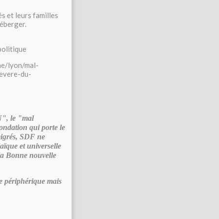
s et leurs familles
héberger.
olitique
ne/lyon/mal-
evere-du-
N", le "mal
ondation qui porte le
émigrés, SDF ne
aïque et universelle
 la Bonne nouvelle
e périphérique mais