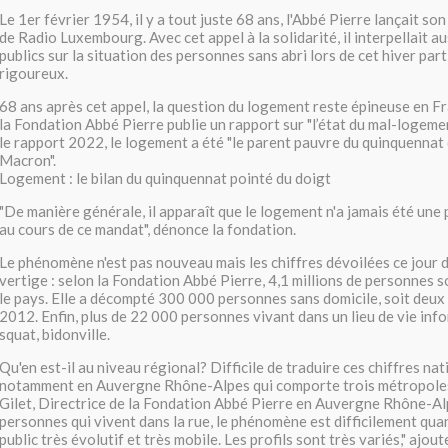
Le 1er février 1954, il y a tout juste 68 ans, l'Abbé Pierre lançait so
de Radio Luxembourg. Avec cet appel à la solidarité, il interpellait au
publics sur la situation des personnes sans abri lors de cet hiver par
rigoureux.
68 ans après cet appel, la question du logement reste épineuse en F
la Fondation Abbé Pierre publie un rapport sur "l’état du mal-logeme
le rapport 2022, le logement a été "le parent pauvre du quinquennat
Macron".
Logement : le bilan du quinquennat pointé du doigt
"De manière générale, il apparaît que le logement n'a jamais été une p
au cours de ce mandat", dénonce la fondation.
Le phénomène n'est pas nouveau mais les chiffres dévoilées ce jour 
vertige : selon la Fondation Abbé Pierre, 4,1 millions de personnes 
le pays. Elle a décompté 300 000 personnes sans domicile, soit deux 
2012. Enfin, plus de 22 000 personnes vivant dans un lieu de vie info
squat, bidonville.
Qu'en est-il au niveau régional? Difficile de traduire ces chiffres na
notamment en Auvergne Rhône-Alpes qui comporte trois métropoles
Gilet, Directrice de la Fondation Abbé Pierre en Auvergne Rhône-Al
personnes qui vivent dans la rue, le phénomène est difficilement quant
public très évolutif et très mobile. Les profils sont très variés," ajout