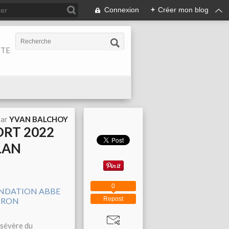
Connexion
+
Créer mon blog
ITE
par
YVAN BALCHOY
ORT 2022
LAN
0
Repost
 sévère du