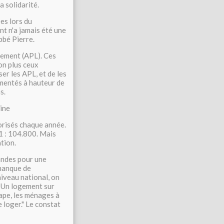
a solidarité.
es lors du
t n'a jamais été une
bbé Pierre.
gement (APL). Ces
on plus ceux
r les APL, et de les
gmentés à hauteur de
s.
eine
orisés chaque année.
1 : 104.800. Mais
tion.
andes pour une
 manque de
niveau national, on
. Un logement sur
érape, les ménages à
 loger." Le constat