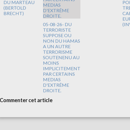
DU MARTEAU
PO
(BERTOLD
TR
BRECHT)
CA
EUR
05-08-26- DU
(I
TERRORISTE
SUPPOSE OU
NON DU HAMAS
A UN AUTRE
TERRORISME
SOUTENENU AU
MOINS
IMPLICITEMENT
PAR CERTAINS
MEDIAS
D'EXTRÊME
DROITE.
Commenter cet article